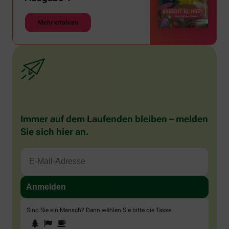
Mehr erfahren
Immer auf dem Laufenden bleiben – melden
Sie sich hier an.
Sind Sie ein Mensch? Dann wählen Sie bitte
die Tasse
.
1
2
3
Sind
Sie