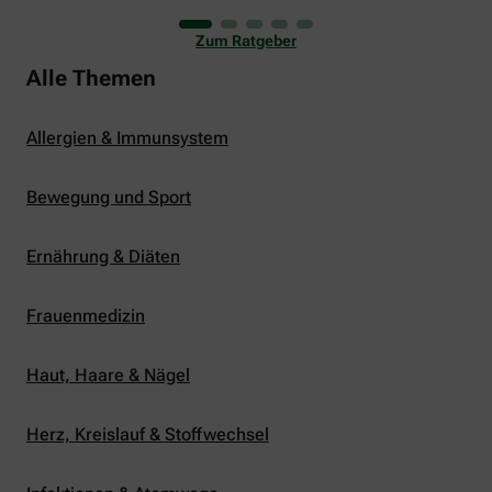
uns viele Glücksmomente. Doch manchmal macht
er uns auch ganz schön zu schaffen. Wenn die
Zum Ratgeber
Temperaturen tagsüber auf mehr als 30 Grad
klettern und uns warme Tropennächte den Schlaf
Alle Themen
rauben, sehnen wir uns oft nach einem
erfrischenden Regenschauer und Abkühlung.
Allergien & Immunsystem
Bewegung und Sport
Ernährung & Diäten
Frauenmedizin
Haut, Haare & Nägel
Herz, Kreislauf & Stoffwechsel