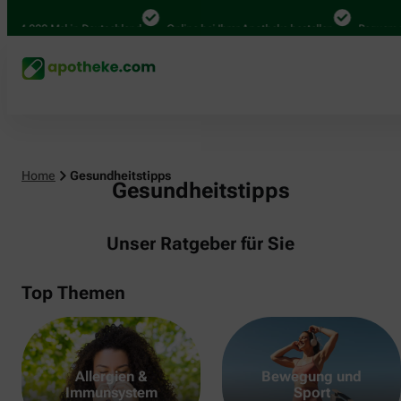
000 Mal in Deutschland
Online bei Ihrer Apotheke bestellen
Bequem zwisch
Home
Gesundheitstipps
Gesundheitstipps
Unser Ratgeber für Sie
Top Themen
Allergien &
Bewegung und
Immunsystem
Sport