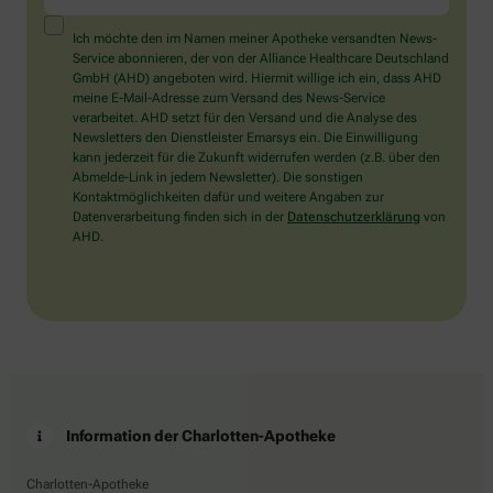
ein
Mensch?
Ich möchte den im Namen meiner Apotheke versandten News-
Dann
Service abonnieren, der von der Alliance Healthcare Deutschland
wählen
GmbH (AHD) angeboten wird. Hiermit willige ich ein, dass AHD
Sie
meine E-Mail-Adresse zum Versand des News-Service
bitte
verarbeitet. AHD setzt für den Versand und die Analyse des
die
Newsletters den Dienstleister Emarsys ein. Die Einwilligung
Tasse.
kann jederzeit für die Zukunft widerrufen werden (z.B. über den
Abmelde-Link in jedem Newsletter). Die sonstigen
Kontaktmöglichkeiten dafür und weitere Angaben zur
Datenverarbeitung finden sich in der
Datenschutzerklärung
von
AHD.
Information der Charlotten-Apotheke
Charlotten-Apotheke