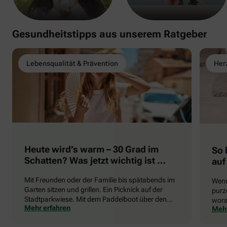
Gesundheitstipps aus unserem Ratgeber
Lebensqualität & Prävention
Herz
Heute wird’s warm – 30 Grad im
So 
Schatten? Was jetzt wichtig ist …
auf
Mit Freunden oder der Familie bis spätabends im
Wenn
Garten sitzen und grillen. Ein Picknick auf der
purze
Stadtparkwiese. Mit dem Paddelboot über den
wora
Mehr erfahren
Mehr
See gleiten oder eine Radtour durch die blühende
die 
Landschaft unternehmen … Der Sommer beschert