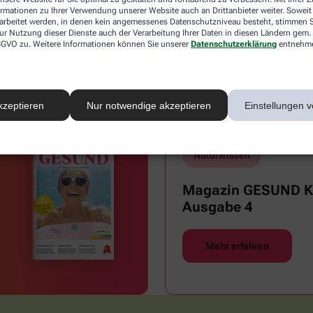
ormationen zu Ihrer Verwendung unserer Website auch an Drittanbieter weiter. Soweit
rarbeitet werden, in denen kein angemessenes Datenschutzniveau besteht, stimmen Si
ur Nutzung dieser Dienste auch der Verarbeitung Ihrer Daten in diesen Ländern gem. 
Reisemedizin & Impfungen
Sex
 DSGVO zu. Weitere Informationen können Sie unserer
Datenschutzerklärung
entnehm
Zähne und Mundgesundheit
kzeptieren
Nur notwendige akzeptieren
Einstellungen v
Naturwissen
Magazin GESUND Ki
Ausgabe 4
Mehr erfahren