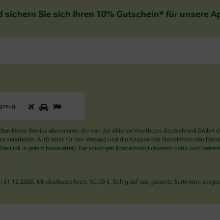
d sichern Sie sich Ihren 10% Gutschein* für unsere 
1
2
3
Sind
ugzeug
.
Sie
ein
Mensch?
en News-Service abonnieren, der von der Alliance Healthcare Deutschland GmbH (AH
Dann
verarbeitet. AHD setzt für den Versand und die Analyse des Newsletters den Dienstle
wählen
de-Link in jedem Newsletter). Die sonstigen Kontaktmöglichkeiten dafür und weitere
Sie
bitte
das
31.12.2026. Mindestbestellwert: 50,00 €. Gültig auf das gesamte Sortiment, ausges
Flugzeug.