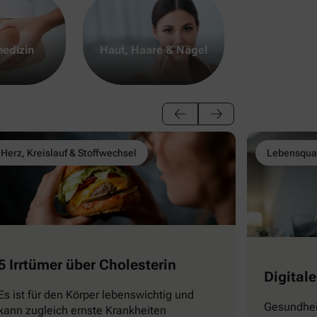
edizin
Haut, Haare & Nägel
Herz, Kreislauf & Stoffwechsel
Lebensqual
5 Irrtümer über Cholesterin
Digitale
Es ist für den Körper lebenswichtig und
Gesundhei
kann zugleich ernste Krankheiten