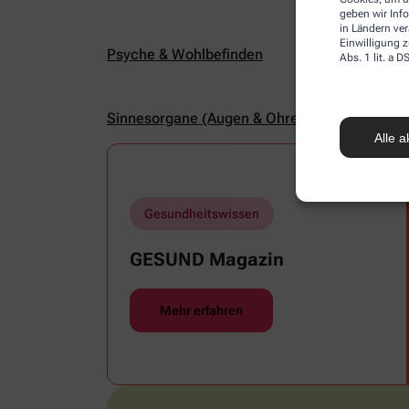
geben wir Inf
in Ländern ve
Einwilligung z
Psyche & Wohlbefinden
Abs. 1 lit. a
Sinnesorgane (Augen & Ohren)
Alle a
Gesundheitswissen
GESUND Magazin
Mehr erfahren