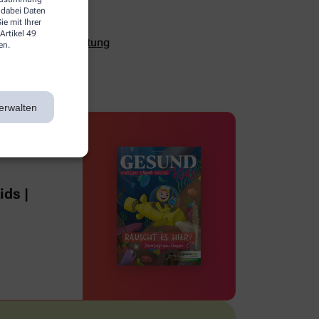
 dabei Daten
e mit Ihrer
Artikel 49
ualität und Verhütung
en.
erwalten
ds |