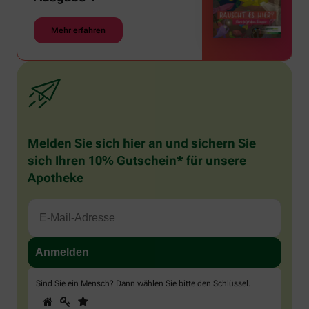
Mehr erfahren
Melden Sie sich hier an und sichern Sie
sich Ihren 10% Gutschein* für unsere
Apotheke
Sind Sie ein Mensch? Dann wählen Sie bitte
den Schlüssel
.
1
2
3
Sind
Sie