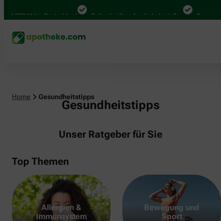
000 Mal in Deutschland
Online bei Ihrer Apotheke bestellen
Bequem zwisch
Home
Gesundheitstipps
Gesundheitstipps
Unser Ratgeber für Sie
Top Themen
Allergien &
Bewegung und
Immunsystem
Sport