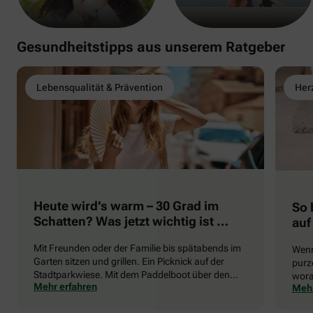
Gesundheitstipps aus unserem Ratgeber
Lebensqualität & Prävention
Herz
Heute wird’s warm – 30 Grad im
So 
Schatten? Was jetzt wichtig ist …
auf
Mit Freunden oder der Familie bis spätabends im
Wenn
Garten sitzen und grillen. Ein Picknick auf der
purze
Stadtparkwiese. Mit dem Paddelboot über den
wora
Mehr erfahren
Mehr
See gleiten oder eine Radtour durch die blühende
die 
Landschaft unternehmen … Der Sommer beschert