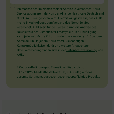
ein
Mensch?
Ich möchte den im Namen meiner Apotheke versandten News-
Dann
Service abonnieren, der von der Alliance Healthcare Deutschland
wählen
GmbH (AHD) angeboten wird. Hiermit willige ich ein, dass AHD
Sie
meine E-Mail-Adresse zum Versand des News-Service
bitte
verarbeitet. AHD setzt für den Versand und die Analyse des
den
Newsletters den Dienstleister Emarsys ein. Die Einwilligung
Schlüssel.
kann jederzeit für die Zukunft widerrufen werden (z.B. über den
Abmelde-Link in jedem Newsletter). Die sonstigen
Kontaktmöglichkeiten dafür und weitere Angaben zur
Datenverarbeitung finden sich in der
Datenschutzerklärung
von
AHD.
* Coupon-Bedingungen: Einmalig einlösbar bis zum
31.12.2026. Mindestbestellwert: 50,00 €. Gültig auf das
gesamte Sortiment, ausgeschlossen rezeptpflichtige Produkte.