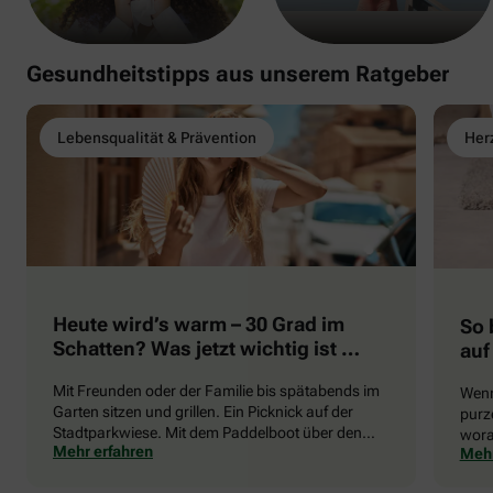
Gesundheitstipps aus unserem Ratgeber
Lebensqualität & Prävention
Herz
Heute wird’s warm – 30 Grad im
So 
Schatten? Was jetzt wichtig ist …
auf
Mit Freunden oder der Familie bis spätabends im
Wenn
Garten sitzen und grillen. Ein Picknick auf der
purze
Stadtparkwiese. Mit dem Paddelboot über den
wora
Mehr erfahren
Mehr
See gleiten oder eine Radtour durch die blühende
die 
Landschaft unternehmen … Der Sommer beschert