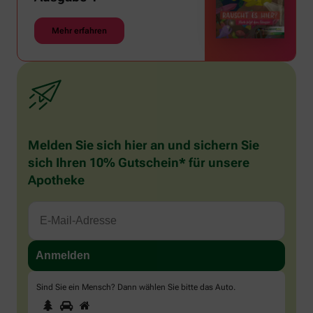
Mehr erfahren
Melden Sie sich hier an und sichern Sie
sich Ihren 10% Gutschein* für unsere
Apotheke
Sind Sie ein Mensch? Dann wählen Sie bitte
das Auto
.
1
2
3
Sind
Sie