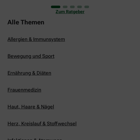
uns viele Glücksmomente. Doch manchmal macht
er uns auch ganz schön zu schaffen. Wenn die
Zum Ratgeber
Temperaturen tagsüber auf mehr als 30 Grad
klettern und uns warme Tropennächte den Schlaf
Alle Themen
rauben, sehnen wir uns oft nach einem
erfrischenden Regenschauer und Abkühlung.
Allergien & Immunsystem
Bewegung und Sport
Ernährung & Diäten
Frauenmedizin
Haut, Haare & Nägel
Herz, Kreislauf & Stoffwechsel