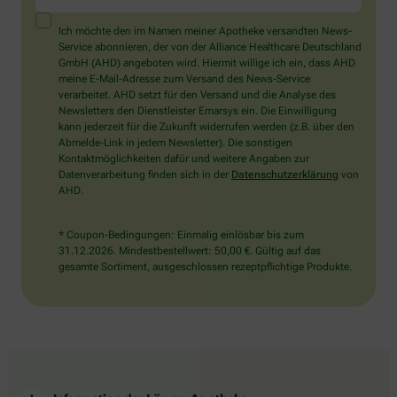
ein
Mensch?
Ich möchte den im Namen meiner Apotheke versandten News-
Dann
Service abonnieren, der von der Alliance Healthcare Deutschland
wählen
GmbH (AHD) angeboten wird. Hiermit willige ich ein, dass AHD
Sie
meine E-Mail-Adresse zum Versand des News-Service
bitte
verarbeitet. AHD setzt für den Versand und die Analyse des
das
Newsletters den Dienstleister Emarsys ein. Die Einwilligung
Auto.
kann jederzeit für die Zukunft widerrufen werden (z.B. über den
Abmelde-Link in jedem Newsletter). Die sonstigen
Kontaktmöglichkeiten dafür und weitere Angaben zur
Datenverarbeitung finden sich in der
Datenschutzerklärung
von
AHD.
* Coupon-Bedingungen: Einmalig einlösbar bis zum
31.12.2026. Mindestbestellwert: 50,00 €. Gültig auf das
gesamte Sortiment, ausgeschlossen rezeptpflichtige Produkte.