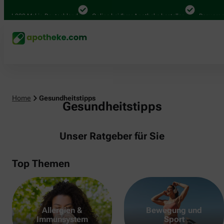
000 Mal in Deutschland
Online bei Ihrer Apotheke bestellen
Bequem zwische
Home
Gesundheitstipps
Gesundheitstipps
Unser Ratgeber für Sie
Top Themen
Allergien &
Bewegung und
Immunsystem
Sport