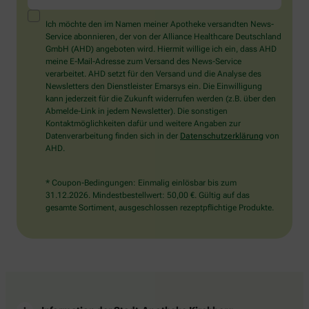
ein
Mensch?
Ich möchte den im Namen meiner Apotheke versandten News-
Dann
Service abonnieren, der von der Alliance Healthcare Deutschland
wählen
GmbH (AHD) angeboten wird. Hiermit willige ich ein, dass AHD
Sie
meine E-Mail-Adresse zum Versand des News-Service
bitte
verarbeitet. AHD setzt für den Versand und die Analyse des
das
Newsletters den Dienstleister Emarsys ein. Die Einwilligung
Haus.
kann jederzeit für die Zukunft widerrufen werden (z.B. über den
Abmelde-Link in jedem Newsletter). Die sonstigen
Kontaktmöglichkeiten dafür und weitere Angaben zur
Datenverarbeitung finden sich in der
Datenschutzerklärung
von
AHD.
* Coupon-Bedingungen: Einmalig einlösbar bis zum
31.12.2026. Mindestbestellwert: 50,00 €. Gültig auf das
gesamte Sortiment, ausgeschlossen rezeptpflichtige Produkte.