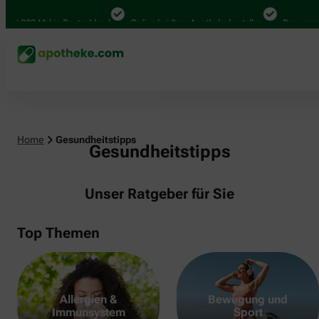
000 Mal in Deutschland
Online bei Ihrer Apotheke bestellen
Bequem zwische
Home
Gesundheitstipps
Gesundheitstipps
Unser Ratgeber für Sie
Top Themen
Allergien &
Bewegung und
Immunsystem
Sport