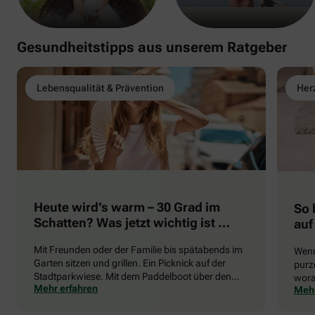
Gesundheitstipps aus unserem Ratgeber
Lebensqualität & Prävention
Herz
Heute wird’s warm – 30 Grad im
So 
Schatten? Was jetzt wichtig ist …
auf
Mit Freunden oder der Familie bis spätabends im
Wenn
Garten sitzen und grillen. Ein Picknick auf der
purze
Stadtparkwiese. Mit dem Paddelboot über den
wora
Mehr erfahren
Mehr
See gleiten oder eine Radtour durch die blühende
die 
Landschaft unternehmen … Der Sommer beschert