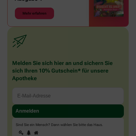
Mehr erfahren
Melden Sie sich hier an und sichern Sie
sich Ihren 10% Gutschein* für unsere
Apotheke
Sind Sie ein Mensch? Dann wählen Sie bitte
das Haus
.
1
2
3
Sind
Sie