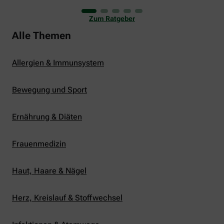
uns viele Glücksmomente. Doch manchmal macht
er uns auch ganz schön zu schaffen. Wenn die
Zum Ratgeber
Temperaturen tagsüber auf mehr als 30 Grad
klettern und uns warme Tropennächte den Schlaf
Alle Themen
rauben, sehnen wir uns oft nach einem
erfrischenden Regenschauer und Abkühlung.
Allergien & Immunsystem
Bewegung und Sport
Ernährung & Diäten
Frauenmedizin
Haut, Haare & Nägel
Herz, Kreislauf & Stoffwechsel