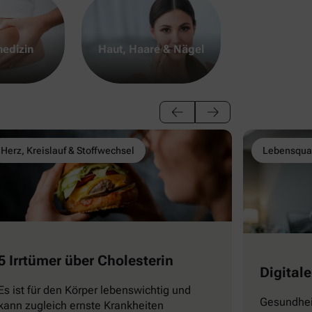
edizin
Haut, Haare & Nägel
Herz, Kreislauf & Stoffwechsel
Lebensqual
5 Irrtümer über Cholesterin
Digitale
Es ist für den Körper lebenswichtig und
Gesundhei
kann zugleich ernste Krankheiten