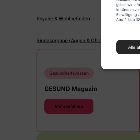
geben wir Inf
in Ländern ve
Einwilligung z
Psyche & Wohlbefinden
Abs. 1 lit. a
Sinnesorgane (Augen & Ohren)
Alle a
Gesundheitswissen
GESUND Magazin
Mehr erfahren