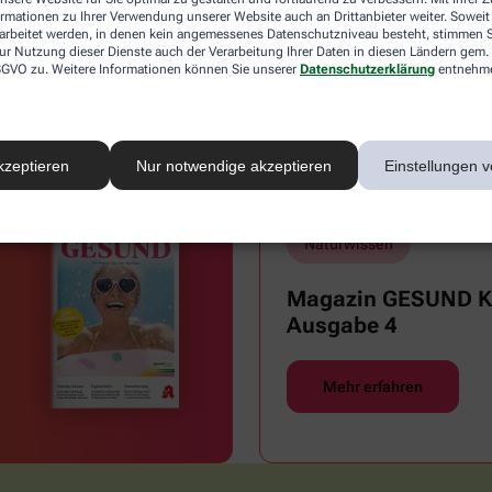
ormationen zu Ihrer Verwendung unserer Website auch an Drittanbieter weiter. Soweit
rarbeitet werden, in denen kein angemessenes Datenschutzniveau besteht, stimmen Si
ur Nutzung dieser Dienste auch der Verarbeitung Ihrer Daten in diesen Ländern gem. 
Reisemedizin & Impfungen
Sex
 DSGVO zu. Weitere Informationen können Sie unserer
Datenschutzerklärung
entnehm
Zähne und Mundgesundheit
kzeptieren
Nur notwendige akzeptieren
Einstellungen v
Naturwissen
Magazin GESUND Ki
Ausgabe 4
Mehr erfahren