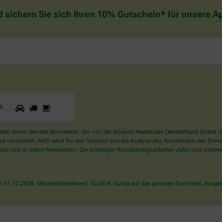
d sichern Sie sich Ihren 10% Gutschein* für unsere 
1
2
3
Sind
W
.
Sie
ein
Mensch?
en News-Service abonnieren, der von der Alliance Healthcare Deutschland GmbH (AH
Dann
verarbeitet. AHD setzt für den Versand und die Analyse des Newsletters den Dienstle
wählen
de-Link in jedem Newsletter). Die sonstigen Kontaktmöglichkeiten dafür und weitere
Sie
bitte
den
31.12.2026. Mindestbestellwert: 50,00 €. Gültig auf das gesamte Sortiment, ausges
LKW.