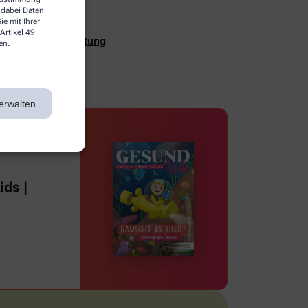
 dabei Daten
e mit Ihrer
Artikel 49
ualität und Verhütung
en.
erwalten
ds |