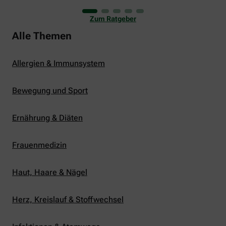
uns viele Glücksmomente. Doch manchmal macht
er uns auch ganz schön zu schaffen. Wenn die
Zum Ratgeber
Temperaturen tagsüber auf mehr als 30 Grad
klettern und uns warme Tropennächte den Schlaf
Alle Themen
rauben, sehnen wir uns oft nach einem
erfrischenden Regenschauer und Abkühlung.
Allergien & Immunsystem
Bewegung und Sport
Ernährung & Diäten
Frauenmedizin
Haut, Haare & Nägel
Herz, Kreislauf & Stoffwechsel