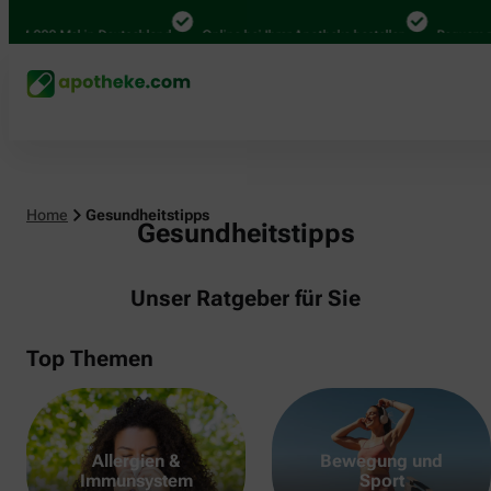
000 Mal in Deutschland
Online bei Ihrer Apotheke bestellen
Bequem zwische
Home
Gesundheitstipps
Gesundheitstipps
Unser Ratgeber für Sie
Top Themen
Allergien &
Bewegung und
Immunsystem
Sport