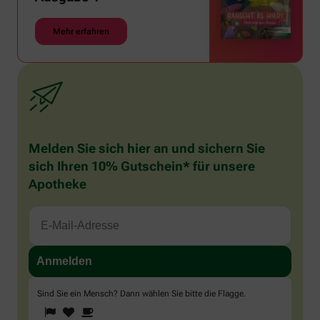
Mehr erfahren
Melden Sie sich hier an und sichern Sie
sich Ihren 10% Gutschein* für unsere
Apotheke
Sind Sie ein Mensch? Dann wählen Sie bitte
die Flagge
.
1
2
3
Sind
Sie