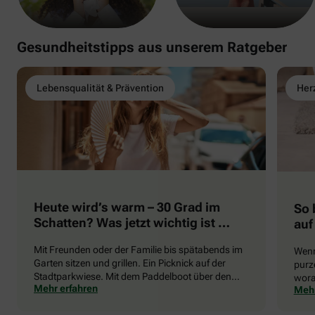
Gesundheitstipps aus unserem Ratgeber
Lebensqualität & Prävention
Herz
Heute wird’s warm – 30 Grad im
So 
Schatten? Was jetzt wichtig ist …
auf
Mit Freunden oder der Familie bis spätabends im
Wenn
Garten sitzen und grillen. Ein Picknick auf der
purze
Stadtparkwiese. Mit dem Paddelboot über den
wora
Mehr erfahren
Mehr
See gleiten oder eine Radtour durch die blühende
die 
Landschaft unternehmen … Der Sommer beschert