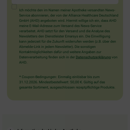
ein
Mensch?
Ich möchte den im Namen meiner Apotheke versandten News-
Dann
Service abonnieren, der von der Alliance Healthcare Deutschland
wählen
GmbH (AHD) angeboten wird. Hiermit willige ich ein, dass AHD
Sie
meine E-Mail-Adresse zum Versand des News-Service
bitte
verarbeitet. AHD setzt für den Versand und die Analyse des
die
Newsletters den Dienstleister Emarsys ein. Die Einwilligung
Flagge.
kann jederzeit für die Zukunft widerrufen werden (z.B. über den
Abmelde-Link in jedem Newsletter). Die sonstigen
Kontaktmöglichkeiten dafür und weitere Angaben zur
Datenverarbeitung finden sich in der
Datenschutzerklärung
von
AHD.
* Coupon-Bedingungen: Einmalig einlösbar bis zum
31.12.2026. Mindestbestellwert: 50,00 €. Gültig auf das
gesamte Sortiment, ausgeschlossen rezeptpflichtige Produkte.