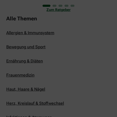
uns viele Glücksmomente. Doch manchmal macht
er uns auch ganz schön zu schaffen. Wenn die
Zum Ratgeber
Temperaturen tagsüber auf mehr als 30 Grad
klettern und uns warme Tropennächte den Schlaf
Alle Themen
rauben, sehnen wir uns oft nach einem
erfrischenden Regenschauer und Abkühlung.
Allergien & Immunsystem
Bewegung und Sport
Ernährung & Diäten
Frauenmedizin
Haut, Haare & Nägel
Herz, Kreislauf & Stoffwechsel