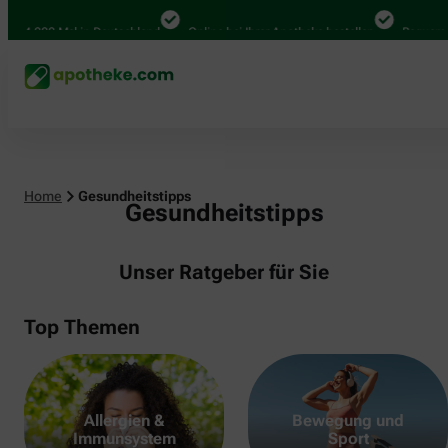
.000 Mal in Deutschland
Online bei Ihrer Apotheke bestellen
Bequem zwisch
Home
Gesundheitstipps
Gesundheitstipps
Unser Ratgeber für Sie
Top Themen
Allergien &
Bewegung und
Immunsystem
Sport