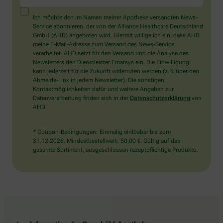
ein
Mensch?
Ich möchte den im Namen meiner Apotheke versandten News-
Dann
Service abonnieren, der von der Alliance Healthcare Deutschland
wählen
GmbH (AHD) angeboten wird. Hiermit willige ich ein, dass AHD
Sie
meine E-Mail-Adresse zum Versand des News-Service
bitte
verarbeitet. AHD setzt für den Versand und die Analyse des
den
Newsletters den Dienstleister Emarsys ein. Die Einwilligung
LKW.
kann jederzeit für die Zukunft widerrufen werden (z.B. über den
Abmelde-Link in jedem Newsletter). Die sonstigen
Kontaktmöglichkeiten dafür und weitere Angaben zur
Datenverarbeitung finden sich in der
Datenschutzerklärung
von
AHD.
* Coupon-Bedingungen: Einmalig einlösbar bis zum
31.12.2026. Mindestbestellwert: 50,00 €. Gültig auf das
gesamte Sortiment, ausgeschlossen rezeptpflichtige Produkte.