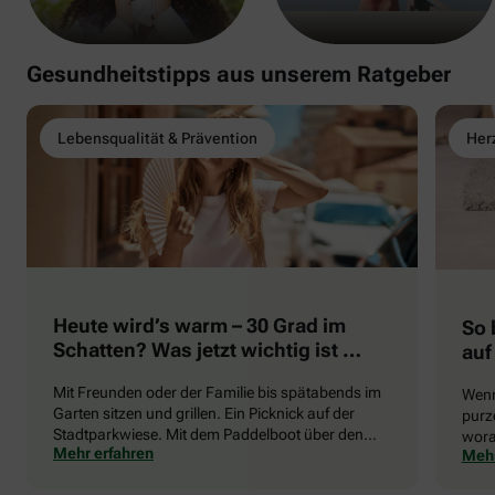
Gesundheitstipps aus unserem Ratgeber
Lebensqualität & Prävention
Herz
Heute wird’s warm – 30 Grad im
So 
Schatten? Was jetzt wichtig ist …
auf
Mit Freunden oder der Familie bis spätabends im
Wenn
Garten sitzen und grillen. Ein Picknick auf der
purze
Stadtparkwiese. Mit dem Paddelboot über den
wora
Mehr erfahren
Mehr
See gleiten oder eine Radtour durch die blühende
die 
Landschaft unternehmen … Der Sommer beschert