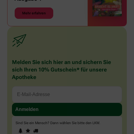
Mehr erfahren
Melden Sie sich hier an und sichern Sie
sich Ihren 10% Gutschein* für unsere
Apotheke
Sind Sie ein Mensch? Dann wählen Sie bitte
den LKW
.
1
2
3
Sind
Sie