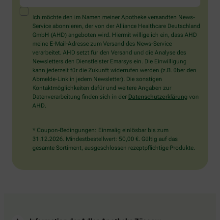
ein
Mensch?
Ich möchte den im Namen meiner Apotheke versandten News-
Dann
Service abonnieren, der von der Alliance Healthcare Deutschland
wählen
GmbH (AHD) angeboten wird. Hiermit willige ich ein, dass AHD
Sie
meine E-Mail-Adresse zum Versand des News-Service
bitte
verarbeitet. AHD setzt für den Versand und die Analyse des
das
Newsletters den Dienstleister Emarsys ein. Die Einwilligung
Haus.
kann jederzeit für die Zukunft widerrufen werden (z.B. über den
Abmelde-Link in jedem Newsletter). Die sonstigen
Kontaktmöglichkeiten dafür und weitere Angaben zur
Datenverarbeitung finden sich in der
Datenschutzerklärung
von
AHD.
* Coupon-Bedingungen: Einmalig einlösbar bis zum
31.12.2026. Mindestbestellwert: 50,00 €. Gültig auf das
gesamte Sortiment, ausgeschlossen rezeptpflichtige Produkte.