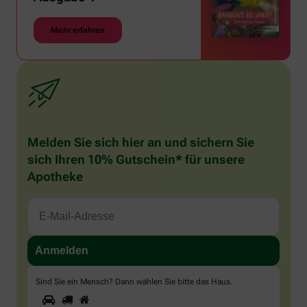
Mehr erfahren
Melden Sie sich hier an und sichern Sie
sich Ihren 10% Gutschein* für unsere
Apotheke
Sind Sie ein Mensch? Dann wählen Sie bitte
das Haus
.
1
2
3
Sind
Sie