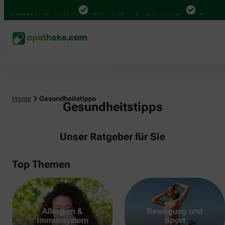
000 Mal in Deutschland
Online bei Ihrer Apotheke bestellen
Bequem zwische
Home
Gesundheitstipps
Gesundheitstipps
Unser Ratgeber für Sie
Top Themen
Allergien &
Bewegung und
Immunsystem
Sport