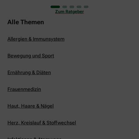
uns viele Glücksmomente. Doch manchmal macht
er uns auch ganz schön zu schaffen. Wenn die
Zum Ratgeber
Temperaturen tagsüber auf mehr als 30 Grad
klettern und uns warme Tropennächte den Schlaf
Alle Themen
rauben, sehnen wir uns oft nach einem
erfrischenden Regenschauer und Abkühlung.
Allergien & Immunsystem
Bewegung und Sport
Ernährung & Diäten
Frauenmedizin
Haut, Haare & Nägel
Herz, Kreislauf & Stoffwechsel