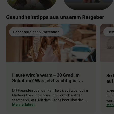
Gesundheitstipps aus unserem Ratgeber
Lebensqualität & Prävention
Herz
Heute wird’s warm – 30 Grad im
So 
Schatten? Was jetzt wichtig ist …
auf
Mit Freunden oder der Familie bis spätabends im
Wenn
Garten sitzen und grillen. Ein Picknick auf der
purze
Stadtparkwiese. Mit dem Paddelboot über den
wora
Mehr erfahren
Mehr
See gleiten oder eine Radtour durch die blühende
die 
Landschaft unternehmen … Der Sommer beschert