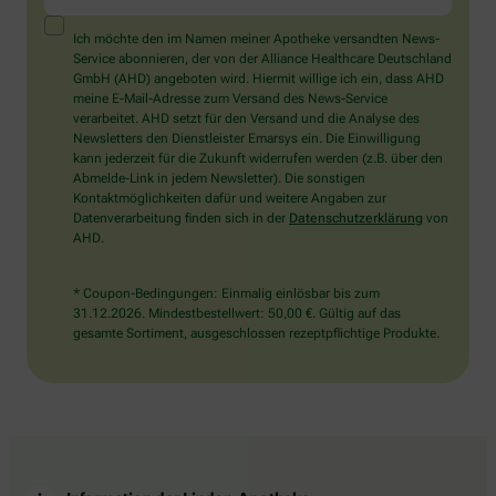
ein
Mensch?
Ich möchte den im Namen meiner Apotheke versandten News-
Dann
Service abonnieren, der von der Alliance Healthcare Deutschland
wählen
GmbH (AHD) angeboten wird. Hiermit willige ich ein, dass AHD
Sie
meine E-Mail-Adresse zum Versand des News-Service
bitte
verarbeitet. AHD setzt für den Versand und die Analyse des
das
Newsletters den Dienstleister Emarsys ein. Die Einwilligung
Herz.
kann jederzeit für die Zukunft widerrufen werden (z.B. über den
Abmelde-Link in jedem Newsletter). Die sonstigen
Kontaktmöglichkeiten dafür und weitere Angaben zur
Datenverarbeitung finden sich in der
Datenschutzerklärung
von
AHD.
* Coupon-Bedingungen: Einmalig einlösbar bis zum
31.12.2026. Mindestbestellwert: 50,00 €. Gültig auf das
gesamte Sortiment, ausgeschlossen rezeptpflichtige Produkte.