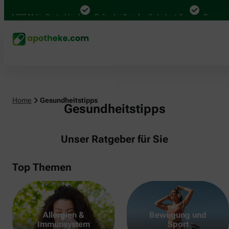
000 Mal in Deutschland
Online bei Ihrer Apotheke bestellen
Bequem zwische
Home
Gesundheitstipps
Gesundheitstipps
Unser Ratgeber für Sie
Top Themen
Allergien &
Bewegung und
Immunsystem
Sport