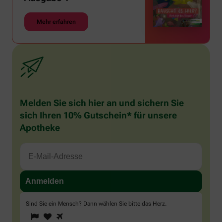
Mehr erfahren
Melden Sie sich hier an und sichern Sie
sich Ihren 10% Gutschein* für unsere
Apotheke
Sind Sie ein Mensch? Dann wählen Sie bitte
das Herz
.
1
2
3
Sind
Sie