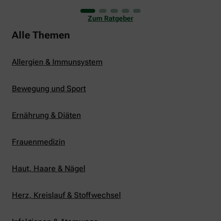
uns viele Glücksmomente. Doch manchmal macht
er uns auch ganz schön zu schaffen. Wenn die
Zum Ratgeber
Temperaturen tagsüber auf mehr als 30 Grad
klettern und uns warme Tropennächte den Schlaf
Alle Themen
rauben, sehnen wir uns oft nach einem
erfrischenden Regenschauer und Abkühlung.
Allergien & Immunsystem
Bewegung und Sport
Ernährung & Diäten
Frauenmedizin
Haut, Haare & Nägel
Herz, Kreislauf & Stoffwechsel