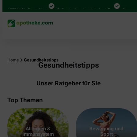
000 Mal in Deutschland
Online bei Ihrer Apotheke bestellen
Bequem zwisch
Home
Gesundheitstipps
Gesundheitstipps
Unser Ratgeber für Sie
Top Themen
Allergien &
Bewegung und
Immunsystem
Sport