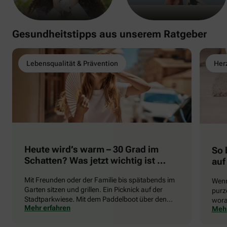
Gesundheitstipps aus unserem Ratgeber
Lebensqualität & Prävention
Herz
Heute wird’s warm – 30 Grad im
So 
Schatten? Was jetzt wichtig ist …
auf
Mit Freunden oder der Familie bis spätabends im
Wenn
Garten sitzen und grillen. Ein Picknick auf der
purze
Stadtparkwiese. Mit dem Paddelboot über den
wora
Mehr erfahren
Mehr
See gleiten oder eine Radtour durch die blühende
die 
Landschaft unternehmen … Der Sommer beschert