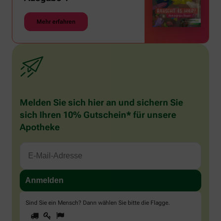
Mehr erfahren
Melden Sie sich hier an und sichern Sie
sich Ihren 10% Gutschein* für unsere
Apotheke
Sind Sie ein Mensch? Dann wählen Sie bitte
die Flagge
.
1
2
3
Sind
Sie