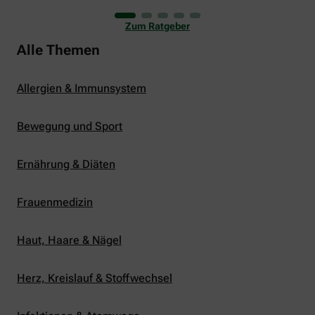
uns viele Glücksmomente. Doch manchmal macht
er uns auch ganz schön zu schaffen. Wenn die
Zum Ratgeber
Temperaturen tagsüber auf mehr als 30 Grad
klettern und uns warme Tropennächte den Schlaf
Alle Themen
rauben, sehnen wir uns oft nach einem
erfrischenden Regenschauer und Abkühlung.
Allergien & Immunsystem
Bewegung und Sport
Ernährung & Diäten
Frauenmedizin
Haut, Haare & Nägel
Herz, Kreislauf & Stoffwechsel