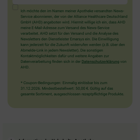
ein
Mensch?
Ich möchte den im Namen meiner Apotheke versandten News-
Dann
Service abonnieren, der von der Alliance Healthcare Deutschland
wählen
GmbH (AHD) angeboten wird. Hiermit willige ich ein, dass AHD
Sie
meine E-Mail-Adresse zum Versand des News-Service
bitte
verarbeitet. AHD setzt für den Versand und die Analyse des
die
Newsletters den Dienstleister Emarsys ein. Die Einwilligung
Flagge.
kann jederzeit für die Zukunft widerrufen werden (z.B. über den
Abmelde-Link in jedem Newsletter). Die sonstigen
Kontaktmöglichkeiten dafür und weitere Angaben zur
Datenverarbeitung finden sich in der
Datenschutzerklärung
von
AHD.
* Coupon-Bedingungen: Einmalig einlösbar bis zum
31.12.2026. Mindestbestellwert: 50,00 €. Gültig auf das
gesamte Sortiment, ausgeschlossen rezeptpflichtige Produkte.