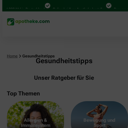
000 Mal in Deutschland
Online bei Ihrer Apotheke bestellen
Bequem zwische
Home
Gesundheitstipps
Gesundheitstipps
Unser Ratgeber für Sie
Top Themen
Allergien &
Bewegung und
Immunsystem
Sport