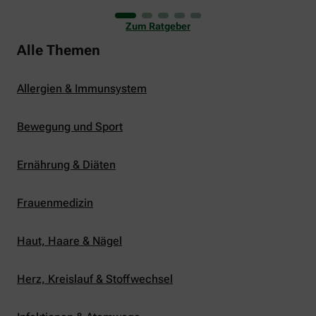
uns viele Glücksmomente. Doch manchmal macht
er uns auch ganz schön zu schaffen. Wenn die
Zum Ratgeber
Temperaturen tagsüber auf mehr als 30 Grad
klettern und uns warme Tropennächte den Schlaf
Alle Themen
rauben, sehnen wir uns oft nach einem
erfrischenden Regenschauer und Abkühlung.
Allergien & Immunsystem
Bewegung und Sport
Ernährung & Diäten
Frauenmedizin
Haut, Haare & Nägel
Herz, Kreislauf & Stoffwechsel