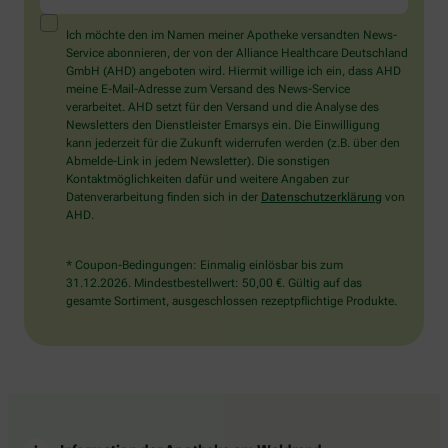
ein
Mensch?
Ich möchte den im Namen meiner Apotheke versandten News-
Dann
Service abonnieren, der von der Alliance Healthcare Deutschland
wählen
GmbH (AHD) angeboten wird. Hiermit willige ich ein, dass AHD
Sie
meine E-Mail-Adresse zum Versand des News-Service
bitte
verarbeitet. AHD setzt für den Versand und die Analyse des
die
Newsletters den Dienstleister Emarsys ein. Die Einwilligung
Flagge.
kann jederzeit für die Zukunft widerrufen werden (z.B. über den
Abmelde-Link in jedem Newsletter). Die sonstigen
Kontaktmöglichkeiten dafür und weitere Angaben zur
Datenverarbeitung finden sich in der
Datenschutzerklärung
von
AHD.
* Coupon-Bedingungen: Einmalig einlösbar bis zum
31.12.2026. Mindestbestellwert: 50,00 €. Gültig auf das
gesamte Sortiment, ausgeschlossen rezeptpflichtige Produkte.