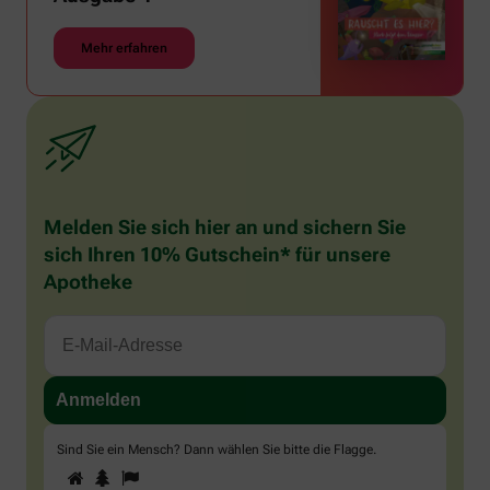
Mehr erfahren
Melden Sie sich hier an und sichern Sie
sich Ihren 10% Gutschein* für unsere
Apotheke
Sind Sie ein Mensch? Dann wählen Sie bitte
die Flagge
.
1
2
3
Sind
Sie