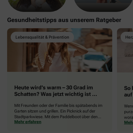
Gesundheitstipps aus unserem Ratgeber
Lebensqualität & Prävention
Herz
Heute wird’s warm – 30 Grad im
So 
Schatten? Was jetzt wichtig ist …
auf
Mit Freunden oder der Familie bis spätabends im
Wenn
Garten sitzen und grillen. Ein Picknick auf der
purze
Stadtparkwiese. Mit dem Paddelboot über den
wora
Mehr erfahren
Mehr
See gleiten oder eine Radtour durch die blühende
die 
Landschaft unternehmen … Der Sommer beschert