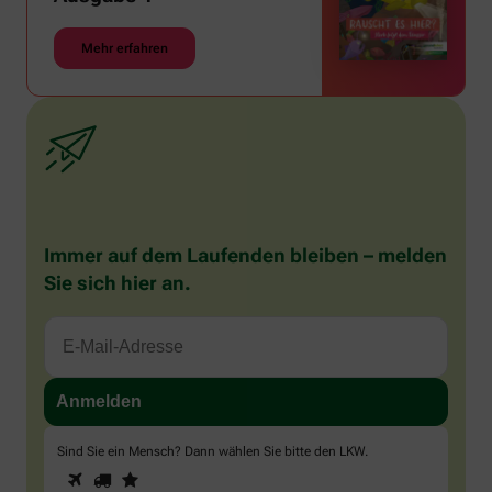
Mehr erfahren
Immer auf dem Laufenden bleiben – melden
Sie sich hier an.
Sind Sie ein Mensch? Dann wählen Sie bitte
den LKW
.
1
2
3
Sind
Sie