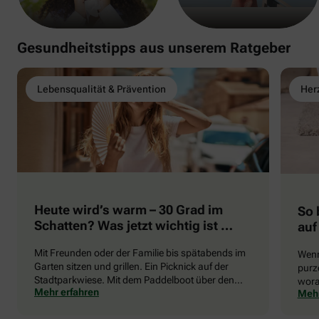
Gesundheitstipps aus unserem Ratgeber
Lebensqualität & Prävention
Herz
Heute wird’s warm – 30 Grad im
So 
Schatten? Was jetzt wichtig ist …
auf
Mit Freunden oder der Familie bis spätabends im
Wenn
Garten sitzen und grillen. Ein Picknick auf der
purze
Stadtparkwiese. Mit dem Paddelboot über den
wora
Mehr erfahren
Mehr
See gleiten oder eine Radtour durch die blühende
die 
Landschaft unternehmen … Der Sommer beschert