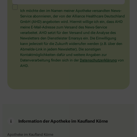
ein
Mensch?
Ich möchte den im Namen meiner Apotheke versandten News-
Dann
Service abonnieren, der von der Alliance Healthcare Deutschland
wählen
GmbH (AHD) angeboten wird. Hiermit willige ich ein, dass AHD
Sie
meine E-Mail-Adresse zum Versand des News-Service
bitte
verarbeitet. AHD setzt für den Versand und die Analyse des
den
Newsletters den Dienstleister Emarsys ein. Die Einwilligung
LKW.
kann jederzeit für die Zukunft widerrufen werden (z.B. über den
Abmelde-Link in jedem Newsletter). Die sonstigen
Kontaktmöglichkeiten dafür und weitere Angaben zur
Datenverarbeitung finden sich in der
Datenschutzerklärung
von
AHD.
Information der Apotheke im Kaufland Körne
Apotheke im Kaufland Körne