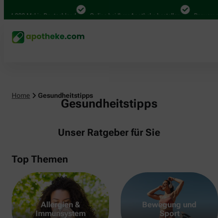
000 Mal in Deutschland
Online bei Ihrer Apotheke bestellen
Bequem zwische
Home
Gesundheitstipps
Gesundheitstipps
Unser Ratgeber für Sie
Top Themen
Allergien &
Bewegung und
Immunsystem
Sport