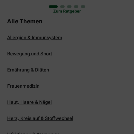
uns viele Glücksmomente. Doch manchmal macht
er uns auch ganz schön zu schaffen. Wenn die
Zum Ratgeber
Temperaturen tagsüber auf mehr als 30 Grad
klettern und uns warme Tropennächte den Schlaf
Alle Themen
rauben, sehnen wir uns oft nach einem
erfrischenden Regenschauer und Abkühlung.
Allergien & Immunsystem
Bewegung und Sport
Ernährung & Diäten
Frauenmedizin
Haut, Haare & Nägel
Herz, Kreislauf & Stoffwechsel