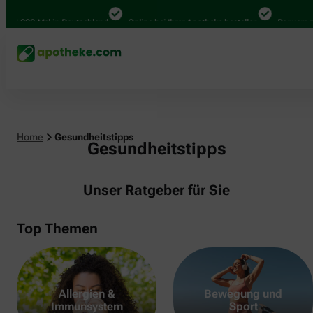
000 Mal in Deutschland
Online bei Ihrer Apotheke bestellen
Bequem zwische
Home
Gesundheitstipps
Gesundheitstipps
Unser Ratgeber für Sie
Top Themen
Allergien &
Bewegung und
Immunsystem
Sport