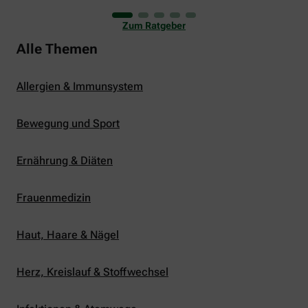
uns viele Glücksmomente. Doch manchmal macht
er uns auch ganz schön zu schaffen. Wenn die
Zum Ratgeber
Temperaturen tagsüber auf mehr als 30 Grad
klettern und uns warme Tropennächte den Schlaf
Alle Themen
rauben, sehnen wir uns oft nach einem
erfrischenden Regenschauer und Abkühlung.
Allergien & Immunsystem
Bewegung und Sport
Ernährung & Diäten
Frauenmedizin
Haut, Haare & Nägel
Herz, Kreislauf & Stoffwechsel