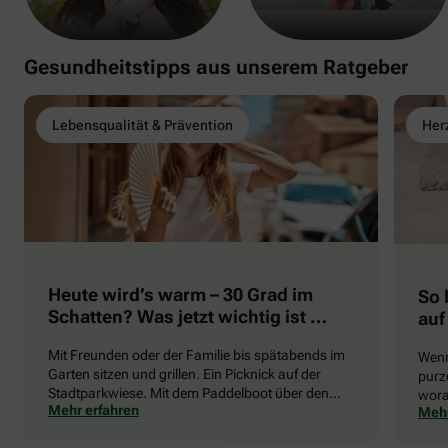
Gesundheitstipps aus unserem Ratgeber
Lebensqualität & Prävention
Herz
Heute wird’s warm – 30 Grad im
So 
Schatten? Was jetzt wichtig ist …
auf
Mit Freunden oder der Familie bis spätabends im
Wenn
Garten sitzen und grillen. Ein Picknick auf der
purze
Stadtparkwiese. Mit dem Paddelboot über den
wora
Mehr erfahren
Mehr
See gleiten oder eine Radtour durch die blühende
die 
Landschaft unternehmen … Der Sommer beschert