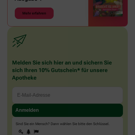
Mehr erfahren
Melden Sie sich hier an und sichern Sie
sich Ihren 10% Gutschein* für unsere
Apotheke
Sind Sie ein Mensch? Dann wählen Sie bitte
den Schlüssel
.
1
2
3
Sind
Sie