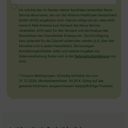
ein
Mensch?
Ich möchte den im Namen meiner Apotheke versandten News-
Dann
Service abonnieren, der von der Alliance Healthcare Deutschland
wählen
GmbH (AHD) angeboten wird. Hiermit willige ich ein, dass AHD
Sie
meine E-Mail-Adresse zum Versand des News-Service
bitte
verarbeitet. AHD setzt für den Versand und die Analyse des
den
Newsletters den Dienstleister Emarsys ein. Die Einwilligung
Schlüssel.
kann jederzeit für die Zukunft widerrufen werden (z.B. über den
Abmelde-Link in jedem Newsletter). Die sonstigen
Kontaktmöglichkeiten dafür und weitere Angaben zur
Datenverarbeitung finden sich in der
Datenschutzerklärung
von
AHD.
* Coupon-Bedingungen: Einmalig einlösbar bis zum
31.12.2026. Mindestbestellwert: 50,00 €. Gültig auf das
gesamte Sortiment, ausgeschlossen rezeptpflichtige Produkte.