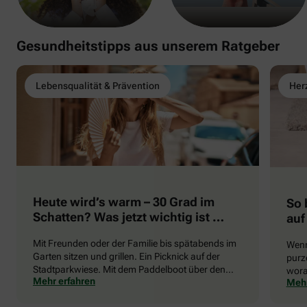
Gesundheitstipps aus unserem Ratgeber
Lebensqualität & Prävention
Herz
Heute wird’s warm – 30 Grad im
So 
Schatten? Was jetzt wichtig ist …
auf
Mit Freunden oder der Familie bis spätabends im
Wenn
Garten sitzen und grillen. Ein Picknick auf der
purze
Stadtparkwiese. Mit dem Paddelboot über den
wora
Mehr erfahren
Mehr
See gleiten oder eine Radtour durch die blühende
die 
Landschaft unternehmen … Der Sommer beschert