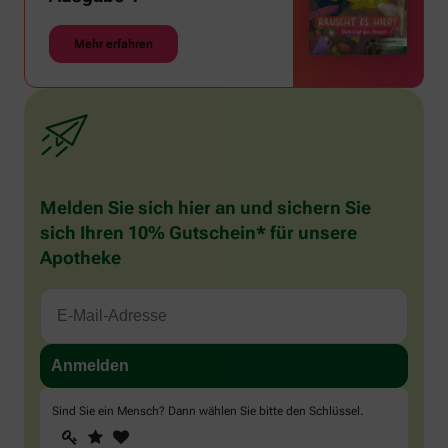
Mehr erfahren
Melden Sie sich hier an und sichern Sie
sich Ihren 10% Gutschein* für unsere
Apotheke
Sind Sie ein Mensch? Dann wählen Sie bitte
den Schlüssel
.
1
2
3
Sind
Sie