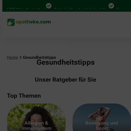
000 Mal in Deutschland
Online bei Ihrer Apotheke bestellen
Bequem zwische
Home
Gesundheitstipps
Gesundheitstipps
Unser Ratgeber für Sie
Top Themen
Allergien &
Bewegung und
Immunsystem
Sport