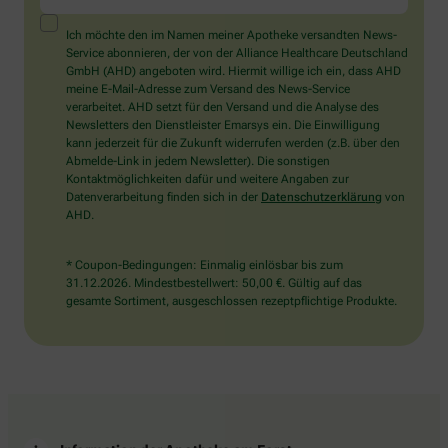
ein
Mensch?
Ich möchte den im Namen meiner Apotheke versandten News-
Dann
Service abonnieren, der von der Alliance Healthcare Deutschland
wählen
GmbH (AHD) angeboten wird. Hiermit willige ich ein, dass AHD
Sie
meine E-Mail-Adresse zum Versand des News-Service
bitte
verarbeitet. AHD setzt für den Versand und die Analyse des
den
Newsletters den Dienstleister Emarsys ein. Die Einwilligung
Schlüssel.
kann jederzeit für die Zukunft widerrufen werden (z.B. über den
Abmelde-Link in jedem Newsletter). Die sonstigen
Kontaktmöglichkeiten dafür und weitere Angaben zur
Datenverarbeitung finden sich in der
Datenschutzerklärung
von
AHD.
* Coupon-Bedingungen: Einmalig einlösbar bis zum
31.12.2026. Mindestbestellwert: 50,00 €. Gültig auf das
gesamte Sortiment, ausgeschlossen rezeptpflichtige Produkte.