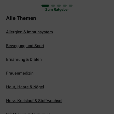
uns viele Glücksmomente. Doch manchmal macht
er uns auch ganz schön zu schaffen. Wenn die
Zum Ratgeber
Temperaturen tagsüber auf mehr als 30 Grad
klettern und uns warme Tropennächte den Schlaf
Alle Themen
rauben, sehnen wir uns oft nach einem
erfrischenden Regenschauer und Abkühlung.
Allergien & Immunsystem
Bewegung und Sport
Ernährung & Diäten
Frauenmedizin
Haut, Haare & Nägel
Herz, Kreislauf & Stoffwechsel