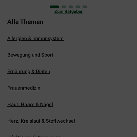
uns viele Glücksmomente. Doch manchmal macht
er uns auch ganz schön zu schaffen. Wenn die
Zum Ratgeber
Temperaturen tagsüber auf mehr als 30 Grad
klettern und uns warme Tropennächte den Schlaf
Alle Themen
rauben, sehnen wir uns oft nach einem
erfrischenden Regenschauer und Abkühlung.
Allergien & Immunsystem
Bewegung und Sport
Ernährung & Diäten
Frauenmedizin
Haut, Haare & Nägel
Herz, Kreislauf & Stoffwechsel