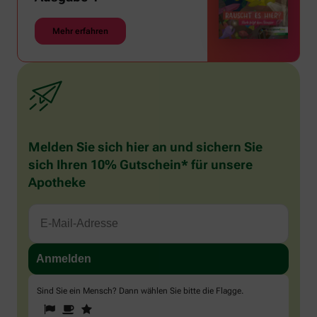
Mehr erfahren
Melden Sie sich hier an und sichern Sie
sich Ihren 10% Gutschein* für unsere
Apotheke
Sind Sie ein Mensch? Dann wählen Sie bitte
die Flagge
.
1
2
3
Sind
Sie