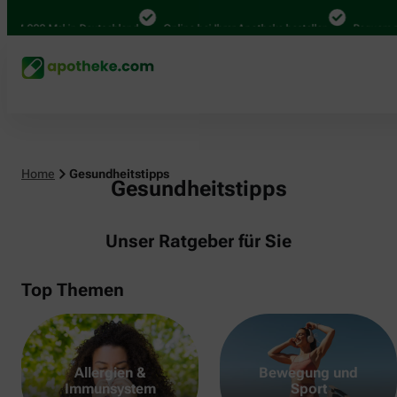
.000 Mal in Deutschland
Online bei Ihrer Apotheke bestellen
Bequem zwisc
Home
Gesundheitstipps
Gesundheitstipps
Unser Ratgeber für Sie
Top Themen
Allergien &
Bewegung und
Immunsystem
Sport