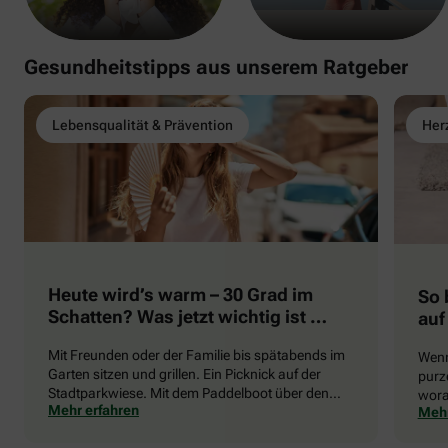
Gesundheitstipps aus unserem Ratgeber
Lebensqualität & Prävention
Herz
Heute wird’s warm – 30 Grad im
So 
Schatten? Was jetzt wichtig ist …
auf
Mit Freunden oder der Familie bis spätabends im
Wenn
Garten sitzen und grillen. Ein Picknick auf der
purze
Stadtparkwiese. Mit dem Paddelboot über den
wora
Mehr erfahren
Mehr
See gleiten oder eine Radtour durch die blühende
die 
Landschaft unternehmen … Der Sommer beschert