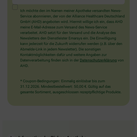
ein
Mensch?
Ich möchte den im Namen meiner Apotheke versandten News-
Dann
Service abonnieren, der von der Alliance Healthcare Deutschland
wählen
GmbH (AHD) angeboten wird. Hiermit willige ich ein, dass AHD
Sie
meine E-Mail-Adresse zum Versand des News-Service
bitte
verarbeitet. AHD setzt für den Versand und die Analyse des
die
Newsletters den Dienstleister Emarsys ein. Die Einwilligung
Flagge.
kann jederzeit für die Zukunft widerrufen werden (z.B. über den
Abmelde-Link in jedem Newsletter). Die sonstigen
Kontaktmöglichkeiten dafür und weitere Angaben zur
Datenverarbeitung finden sich in der
Datenschutzerklärung
von
AHD.
* Coupon-Bedingungen: Einmalig einlösbar bis zum
31.12.2026. Mindestbestellwert: 50,00 €. Gültig auf das
gesamte Sortiment, ausgeschlossen rezeptpflichtige Produkte.