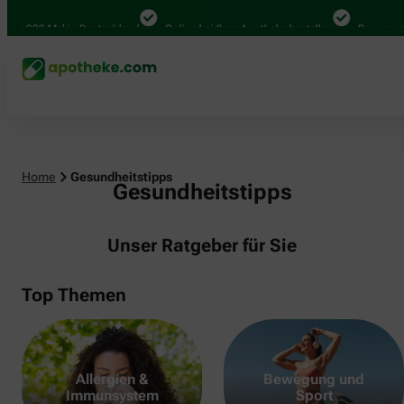
00 Mal in Deutschland
Online bei Ihrer Apotheke bestellen
Bequem zwische
Home
Gesundheitstipps
Gesundheitstipps
Unser Ratgeber für Sie
Top Themen
Allergien &
Bewegung und
Immunsystem
Sport