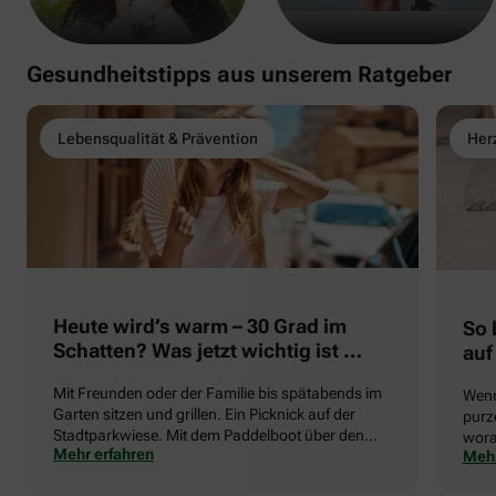
Gesundheitstipps aus unserem Ratgeber
Lebensqualität & Prävention
Herz
Heute wird’s warm – 30 Grad im
So 
Schatten? Was jetzt wichtig ist …
auf
Mit Freunden oder der Familie bis spätabends im
Wenn
Garten sitzen und grillen. Ein Picknick auf der
purze
Stadtparkwiese. Mit dem Paddelboot über den
wora
Mehr erfahren
Mehr
See gleiten oder eine Radtour durch die blühende
die 
Landschaft unternehmen … Der Sommer beschert