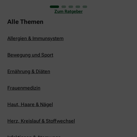
uns viele Glücksmomente. Doch manchmal macht
er uns auch ganz schön zu schaffen. Wenn die
Zum Ratgeber
Temperaturen tagsüber auf mehr als 30 Grad
klettern und uns warme Tropennächte den Schlaf
Alle Themen
rauben, sehnen wir uns oft nach einem
erfrischenden Regenschauer und Abkühlung.
Allergien & Immunsystem
Bewegung und Sport
Ernährung & Diäten
Frauenmedizin
Haut, Haare & Nägel
Herz, Kreislauf & Stoffwechsel