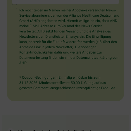
ein
Mensch?
Ich möchte den im Namen meiner Apotheke versandten News-
Dann
Service abonnieren, der von der Alliance Healthcare Deutschland
wählen
GmbH (AHD) angeboten wird. Hiermit willige ich ein, dass AHD
Sie
meine E-Mail-Adresse zum Versand des News-Service
bitte
verarbeitet. AHD setzt für den Versand und die Analyse des
das
Newsletters den Dienstleister Emarsys ein. Die Einwilligung
Auto.
kann jederzeit für die Zukunft widerrufen werden (z.B. über den
Abmelde-Link in jedem Newsletter). Die sonstigen
Kontaktmöglichkeiten dafür und weitere Angaben zur
Datenverarbeitung finden sich in der
Datenschutzerklärung
von
AHD.
* Coupon-Bedingungen: Einmalig einlösbar bis zum
31.12.2026. Mindestbestellwert: 50,00 €. Gültig auf das
gesamte Sortiment, ausgeschlossen rezeptpflichtige Produkte.