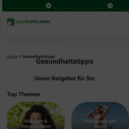
000 Mal in Deutschland
Online bei Ihrer Apotheke bestellen
Bequem zwisch
Home
Gesundheitstipps
Gesundheitstipps
Unser Ratgeber für Sie
Top Themen
Allergien &
Bewegung und
Immunsystem
Sport