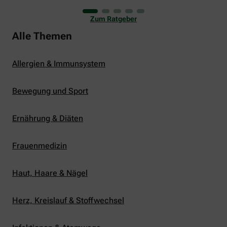
uns viele Glücksmomente. Doch manchmal macht
er uns auch ganz schön zu schaffen. Wenn die
Zum Ratgeber
Temperaturen tagsüber auf mehr als 30 Grad
klettern und uns warme Tropennächte den Schlaf
Alle Themen
rauben, sehnen wir uns oft nach einem
erfrischenden Regenschauer und Abkühlung.
Allergien & Immunsystem
Bewegung und Sport
Ernährung & Diäten
Frauenmedizin
Haut, Haare & Nägel
Herz, Kreislauf & Stoffwechsel