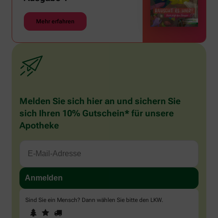
Mehr erfahren
Melden Sie sich hier an und sichern Sie
sich Ihren 10% Gutschein* für unsere
Apotheke
Sind Sie ein Mensch? Dann wählen Sie bitte
den LKW
.
1
2
3
Sind
Sie