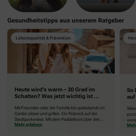
Gesundheitstipps aus unserem Ratgeber
Lebensqualität & Prävention
Herz
Heute wird’s warm – 30 Grad im
So 
Schatten? Was jetzt wichtig ist …
auf
Mit Freunden oder der Familie bis spätabends im
Wenn
Garten sitzen und grillen. Ein Picknick auf der
purze
Stadtparkwiese. Mit dem Paddelboot über den
wora
Mehr erfahren
Mehr
See gleiten oder eine Radtour durch die blühende
die 
Landschaft unternehmen … Der Sommer beschert