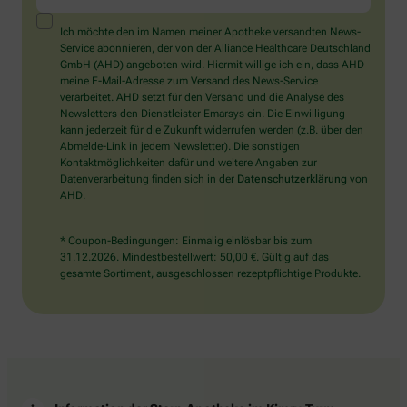
ein
Mensch?
Ich möchte den im Namen meiner Apotheke versandten News-
Dann
Service abonnieren, der von der Alliance Healthcare Deutschland
wählen
GmbH (AHD) angeboten wird. Hiermit willige ich ein, dass AHD
Sie
meine E-Mail-Adresse zum Versand des News-Service
bitte
verarbeitet. AHD setzt für den Versand und die Analyse des
den
Newsletters den Dienstleister Emarsys ein. Die Einwilligung
LKW.
kann jederzeit für die Zukunft widerrufen werden (z.B. über den
Abmelde-Link in jedem Newsletter). Die sonstigen
Kontaktmöglichkeiten dafür und weitere Angaben zur
Datenverarbeitung finden sich in der
Datenschutzerklärung
von
AHD.
* Coupon-Bedingungen: Einmalig einlösbar bis zum
31.12.2026. Mindestbestellwert: 50,00 €. Gültig auf das
gesamte Sortiment, ausgeschlossen rezeptpflichtige Produkte.