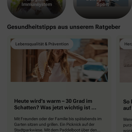
Immunsystem
Sport
Gesundheitstipps aus unserem Ratgeber
Lebensqualität & Prävention
Herz
Heute wird’s warm – 30 Grad im
So 
Schatten? Was jetzt wichtig ist …
auf
Mit Freunden oder der Familie bis spätabends im
Wenn
Garten sitzen und grillen. Ein Picknick auf der
purze
Stadtparkwiese. Mit dem Paddelboot über den
wora