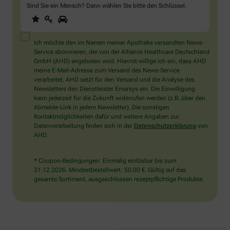
Sind Sie ein Mensch? Dann wählen Sie bitte
den Schlüssel
.
1
2
3
Sind
Sie
ein
Mensch?
Ich möchte den im Namen meiner Apotheke versandten News-
Dann
Service abonnieren, der von der Alliance Healthcare Deutschland
wählen
GmbH (AHD) angeboten wird. Hiermit willige ich ein, dass AHD
Sie
meine E-Mail-Adresse zum Versand des News-Service
bitte
verarbeitet. AHD setzt für den Versand und die Analyse des
den
Newsletters den Dienstleister Emarsys ein. Die Einwilligung
Schlüssel.
kann jederzeit für die Zukunft widerrufen werden (z.B. über den
Abmelde-Link in jedem Newsletter). Die sonstigen
Kontaktmöglichkeiten dafür und weitere Angaben zur
Datenverarbeitung finden sich in der
Datenschutzerklärung
von
AHD.
* Coupon-Bedingungen: Einmalig einlösbar bis zum
31.12.2026. Mindestbestellwert: 50,00 €. Gültig auf das
gesamte Sortiment, ausgeschlossen rezeptpflichtige Produkte.