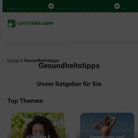
000 Mal in Deutschland
Online bei Ihrer Apotheke bestellen
Bequem zwische
Home
Gesundheitstipps
Gesundheitstipps
Unser Ratgeber für Sie
Top Themen
Allergien &
Bewegung und