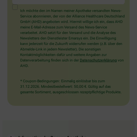
ein
Mensch?
Ich möchte den im Namen meiner Apotheke versandten News-
Dann
Service abonnieren, der von der Alliance Healthcare Deutschland
wählen
GmbH (AHD) angeboten wird. Hiermit willige ich ein, dass AHD
Sie
meine E-Mail-Adresse zum Versand des News-Service
bitte
verarbeitet. AHD setzt für den Versand und die Analyse des
die
Newsletters den Dienstleister Emarsys ein. Die Einwilligung
Flagge.
kann jederzeit für die Zukunft widerrufen werden (z.B. über den
Abmelde-Link in jedem Newsletter). Die sonstigen
Kontaktmöglichkeiten dafür und weitere Angaben zur
Datenverarbeitung finden sich in der
Datenschutzerklärung
von
AHD.
* Coupon-Bedingungen: Einmalig einlösbar bis zum
31.12.2026. Mindestbestellwert: 50,00 €. Gültig auf das
gesamte Sortiment, ausgeschlossen rezeptpflichtige Produkte.