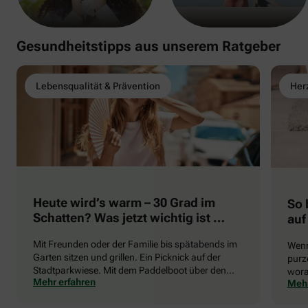
Gesundheitstipps aus unserem Ratgeber
Lebensqualität & Prävention
Herz
Heute wird’s warm – 30 Grad im
So 
Schatten? Was jetzt wichtig ist …
auf
Mit Freunden oder der Familie bis spätabends im
Wenn
Garten sitzen und grillen. Ein Picknick auf der
purze
Stadtparkwiese. Mit dem Paddelboot über den
wora
Mehr erfahren
Mehr
See gleiten oder eine Radtour durch die blühende
die 
Landschaft unternehmen … Der Sommer beschert