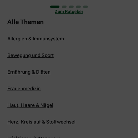
uns viele Glücksmomente. Doch manchmal macht
er uns auch ganz schön zu schaffen. Wenn die
Zum Ratgeber
Temperaturen tagsüber auf mehr als 30 Grad
klettern und uns warme Tropennächte den Schlaf
Alle Themen
rauben, sehnen wir uns oft nach einem
erfrischenden Regenschauer und Abkühlung.
Allergien & Immunsystem
Bewegung und Sport
Ernährung & Diäten
Frauenmedizin
Haut, Haare & Nägel
Herz, Kreislauf & Stoffwechsel