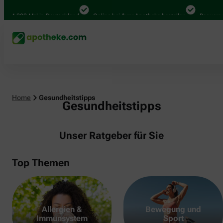
000 Mal in Deutschland
Online bei Ihrer Apotheke bestellen
Bequem zwisch
Home
Gesundheitstipps
Gesundheitstipps
Unser Ratgeber für Sie
Top Themen
Allergien &
Bewegung und
Immunsystem
Sport