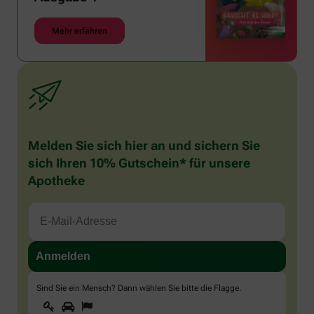
Mehr erfahren
Melden Sie sich hier an und sichern Sie
sich Ihren 10% Gutschein* für unsere
Apotheke
Sind Sie ein Mensch? Dann wählen Sie bitte
die Flagge
.
1
2
3
Sind
Sie