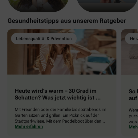
Gesundheitstipps aus unserem Ratgeber
Lebensqualität & Prävention
Herz
Heute wird’s warm – 30 Grad im
So 
Schatten? Was jetzt wichtig ist …
auf
Mit Freunden oder der Familie bis spätabends im
Wenn
Garten sitzen und grillen. Ein Picknick auf der
purze
Stadtparkwiese. Mit dem Paddelboot über den
wora
Mehr erfahren
Mehr
See gleiten oder eine Radtour durch die blühende
die 
Landschaft unternehmen … Der Sommer beschert