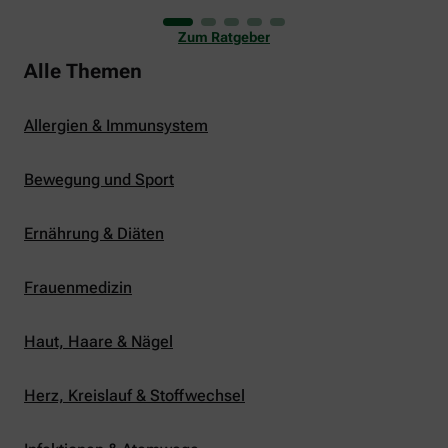
uns viele Glücksmomente. Doch manchmal macht
er uns auch ganz schön zu schaffen. Wenn die
Zum Ratgeber
Temperaturen tagsüber auf mehr als 30 Grad
klettern und uns warme Tropennächte den Schlaf
Alle Themen
rauben, sehnen wir uns oft nach einem
erfrischenden Regenschauer und Abkühlung.
Allergien & Immunsystem
Bewegung und Sport
Ernährung & Diäten
Frauenmedizin
Haut, Haare & Nägel
Herz, Kreislauf & Stoffwechsel