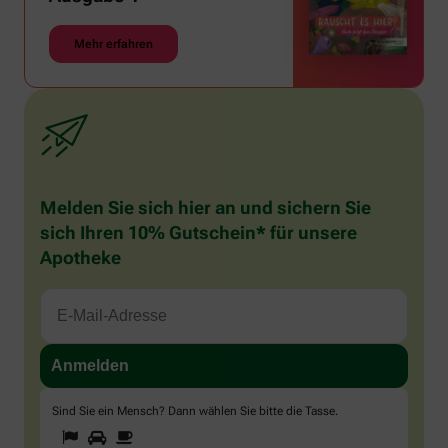
Mehr erfahren
Melden Sie sich hier an und sichern Sie
sich Ihren 10% Gutschein* für unsere
Apotheke
Sind Sie ein Mensch? Dann wählen Sie bitte
die Tasse
.
1
2
3
Sind
Sie