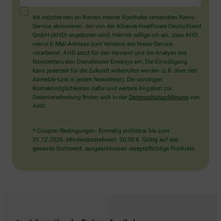
ein
Mensch?
Ich möchte den im Namen meiner Apotheke versandten News-
Dann
Service abonnieren, der von der Alliance Healthcare Deutschland
wählen
GmbH (AHD) angeboten wird. Hiermit willige ich ein, dass AHD
Sie
meine E-Mail-Adresse zum Versand des News-Service
bitte
verarbeitet. AHD setzt für den Versand und die Analyse des
die
Newsletters den Dienstleister Emarsys ein. Die Einwilligung
Tasse.
kann jederzeit für die Zukunft widerrufen werden (z.B. über den
Abmelde-Link in jedem Newsletter). Die sonstigen
Kontaktmöglichkeiten dafür und weitere Angaben zur
Datenverarbeitung finden sich in der
Datenschutzerklärung
von
AHD.
* Coupon-Bedingungen: Einmalig einlösbar bis zum
31.12.2026. Mindestbestellwert: 50,00 €. Gültig auf das
gesamte Sortiment, ausgeschlossen rezeptpflichtige Produkte.