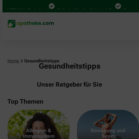
000 Mal in Deutschland
Online bei Ihrer Apotheke bestellen
Bequem zwische
Home
Gesundheitstipps
Gesundheitstipps
Unser Ratgeber für Sie
Top Themen
Allergien &
Bewegung und
Immunsystem
Sport