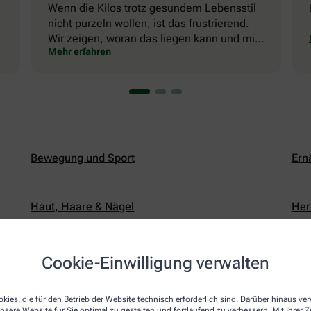
Wenn die Kilos trotz gesundem Lebensstil
nicht purzeln wollen, ist das frustrierend.
Wir zeigen, woran das liegen kann und mit
Mehr erfahren
welchen Tricks Sie die Fettverbrennung in
Schwung bringen können.
Bewegung und Sport
Ern
Haut, Haare & Nägel
Her
Knochen, Gelenke & Schmerzen
Leb
Cookie-Einwilligung verwalten
kies, die für den Betrieb der Website technisch erforderlich sind. Darüber hinaus v
Männermedizin
Nat
nsere Website für Sie optimal zu gestalten und fortlaufend zu verbessern. Mit Ihrer