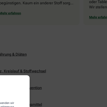
oder Table
begünstigen. Kaum ein anderer Stoff sorgt
Wir stelle
für mehr Verunsicherung als Cholesterin.
und erklär
Das führt zu weit verbreiteten Irrtümern
Mehr erfahren
Anwendung
Mehr erfah
über das Blutfett. Wir zeigen Ihnen die
größten Mythen und was dahintersteckt.
ährung & Diäten
z, Kreislauf & Stoffwechsel
ensqualität & Prävention
erwenden wir
urheilmittel & Hausmittel
 Zustimmung