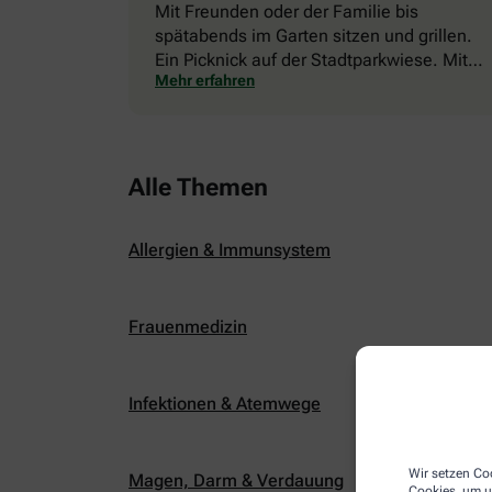
Mit Freunden oder der Familie bis
spätabends im Garten sitzen und grillen.
Ein Picknick auf der Stadtparkwiese. Mit
Mehr erfahren
dem Paddelboot über den See gleiten oder
eine Radtour durch die blühende
Landschaft unternehmen … Der Sommer
beschert uns viele Glücksmomente. Doch
manchmal macht er uns auch ganz schön
Alle Themen
zu schaffen. Wenn die Temperaturen
tagsüber auf mehr als 30 Grad klettern und
Allergien & Immunsystem
uns warme Tropennächte den Schlaf
rauben, sehnen wir uns oft nach einem
erfrischenden Regenschauer und
Abkühlung.
Frauenmedizin
Infektionen & Atemwege
Wir setzen Coo
Magen, Darm & Verdauung
Cookies, um u