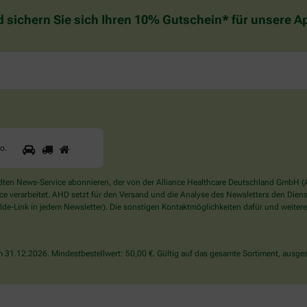
d sichern Sie sich Ihren 10% Gutschein* für unsere 
1
2
3
Sind
to
.
Sie
ein
Mensch?
en News-Service abonnieren, der von der Alliance Healthcare Deutschland GmbH (AH
Dann
verarbeitet. AHD setzt für den Versand und die Analyse des Newsletters den Dienstle
wählen
de-Link in jedem Newsletter). Die sonstigen Kontaktmöglichkeiten dafür und weitere
Sie
bitte
das
31.12.2026. Mindestbestellwert: 50,00 €. Gültig auf das gesamte Sortiment, ausges
Auto.