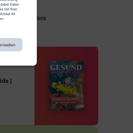
 dabei Daten
e mit Ihrer
Artikel 49
ualität und Verhütung
en.
erwalten
ds |