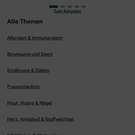
uns viele Glücksmomente. Doch manchmal macht
er uns auch ganz schön zu schaffen. Wenn die
Zum Ratgeber
Temperaturen tagsüber auf mehr als 30 Grad
klettern und uns warme Tropennächte den Schlaf
Alle Themen
rauben, sehnen wir uns oft nach einem
erfrischenden Regenschauer und Abkühlung.
Allergien & Immunsystem
Bewegung und Sport
Ernährung & Diäten
Frauenmedizin
Haut, Haare & Nägel
Herz, Kreislauf & Stoffwechsel