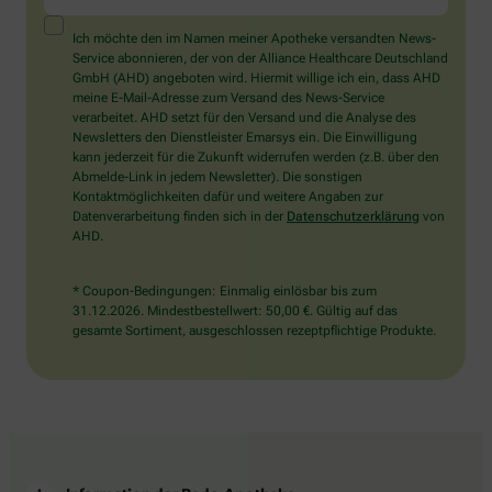
ein
Mensch?
Ich möchte den im Namen meiner Apotheke versandten News-
Dann
Service abonnieren, der von der Alliance Healthcare Deutschland
wählen
GmbH (AHD) angeboten wird. Hiermit willige ich ein, dass AHD
Sie
meine E-Mail-Adresse zum Versand des News-Service
bitte
verarbeitet. AHD setzt für den Versand und die Analyse des
das
Newsletters den Dienstleister Emarsys ein. Die Einwilligung
Flugzeug.
kann jederzeit für die Zukunft widerrufen werden (z.B. über den
Abmelde-Link in jedem Newsletter). Die sonstigen
Kontaktmöglichkeiten dafür und weitere Angaben zur
Datenverarbeitung finden sich in der
Datenschutzerklärung
von
AHD.
* Coupon-Bedingungen: Einmalig einlösbar bis zum
31.12.2026. Mindestbestellwert: 50,00 €. Gültig auf das
gesamte Sortiment, ausgeschlossen rezeptpflichtige Produkte.