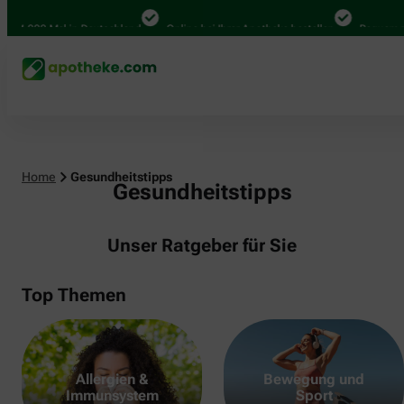
000 Mal in Deutschland
Online bei Ihrer Apotheke bestellen
Bequem zwisch
Home
Gesundheitstipps
Gesundheitstipps
Unser Ratgeber für Sie
Top Themen
Allergien &
Bewegung und
Immunsystem
Sport