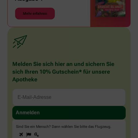
Mehr erfahren
Melden Sie sich hier an und sichern Sie
sich Ihren 10% Gutschein* für unsere
Apotheke
Sind Sie ein Mensch? Dann wählen Sie bitte
das Flugzeug
.
1
2
3
Sind
Sie