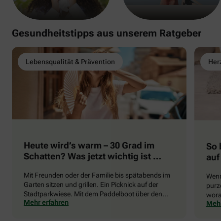
Gesundheitstipps aus unserem Ratgeber
Lebensqualität & Prävention
Herz
Heute wird’s warm – 30 Grad im
So 
Schatten? Was jetzt wichtig ist …
auf
Mit Freunden oder der Familie bis spätabends im
Wenn
Garten sitzen und grillen. Ein Picknick auf der
purze
Stadtparkwiese. Mit dem Paddelboot über den
wora
Mehr erfahren
Mehr
See gleiten oder eine Radtour durch die blühende
die 
Landschaft unternehmen … Der Sommer beschert