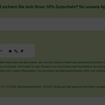
d sichern Sie sich Ihren 10% Gutschein* für unsere 
1
2
3
Sind
rn
.
Sie
ein
Mensch?
en News-Service abonnieren, der von der Alliance Healthcare Deutschland GmbH (AH
Dann
verarbeitet. AHD setzt für den Versand und die Analyse des Newsletters den Dienstle
wählen
de-Link in jedem Newsletter). Die sonstigen Kontaktmöglichkeiten dafür und weitere
Sie
bitte
den
31.12.2026. Mindestbestellwert: 50,00 €. Gültig auf das gesamte Sortiment, ausges
Stern.