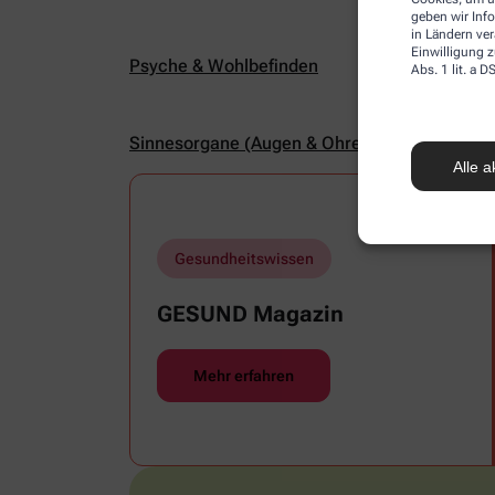
geben wir Inf
in Ländern ve
Einwilligung z
Psyche & Wohlbefinden
Abs. 1 lit. a
Sinnesorgane (Augen & Ohren)
Alle a
Gesundheitswissen
GESUND Magazin
Mehr erfahren