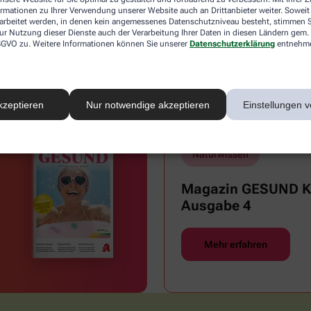
ormationen zu Ihrer Verwendung unserer Website auch an Drittanbieter weiter. Soweit
rarbeitet werden, in denen kein angemessenes Datenschutzniveau besteht, stimmen Si
ur Nutzung dieser Dienste auch der Verarbeitung Ihrer Daten in diesen Ländern gem. 
Reisemedizin & Impfungen
Sex
 DSGVO zu. Weitere Informationen können Sie unserer
Datenschutzerklärung
entnehm
Zähne und Mundgesundheit
kzeptieren
Nur notwendige akzeptieren
Einstellungen v
Naturwissen
Magazin GESUND Ki
Ausgabe 4
Mehr erfahren