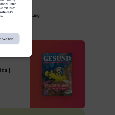
 dabei Daten
e mit Ihrer
Artikel 49
ualität und Verhütung
en.
erwalten
ds |