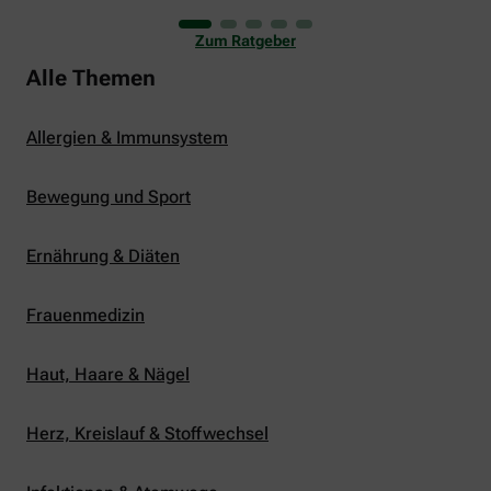
uns viele Glücksmomente. Doch manchmal macht
er uns auch ganz schön zu schaffen. Wenn die
Zum Ratgeber
Temperaturen tagsüber auf mehr als 30 Grad
klettern und uns warme Tropennächte den Schlaf
Alle Themen
rauben, sehnen wir uns oft nach einem
erfrischenden Regenschauer und Abkühlung.
Allergien & Immunsystem
Bewegung und Sport
Ernährung & Diäten
Frauenmedizin
Haut, Haare & Nägel
Herz, Kreislauf & Stoffwechsel