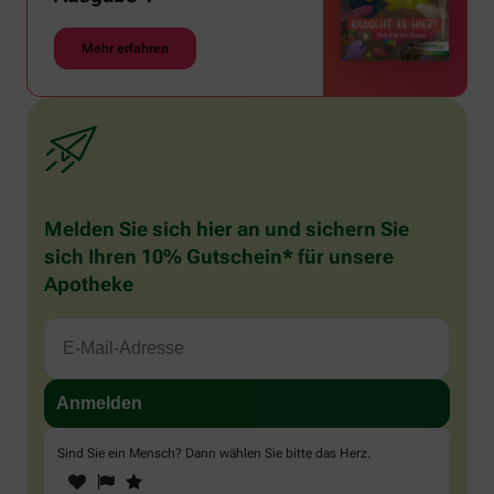
Mehr erfahren
Melden Sie sich hier an und sichern Sie
sich Ihren 10% Gutschein* für unsere
Apotheke
Sind Sie ein Mensch? Dann wählen Sie bitte
das Herz
.
1
2
3
Sind
Sie