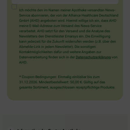
ein
Mensch?
Ich möchte den im Namen meiner Apotheke versandten News-
Dann
Service abonnieren, der von der Alliance Healthcare Deutschland
wählen
GmbH (AHD) angeboten wird. Hiermit willige ich ein, dass AHD
Sie
meine E-Mail-Adresse zum Versand des News-Service
bitte
verarbeitet. AHD setzt für den Versand und die Analyse des
das
Newsletters den Dienstleister Emarsys ein. Die Einwilligung
Herz.
kann jederzeit für die Zukunft widerrufen werden (z.B. über den
Abmelde-Link in jedem Newsletter). Die sonstigen
Kontaktmöglichkeiten dafür und weitere Angaben zur
Datenverarbeitung finden sich in der
Datenschutzerklärung
von
AHD.
* Coupon-Bedingungen: Einmalig einlösbar bis zum
31.12.2026. Mindestbestellwert: 50,00 €. Gültig auf das
gesamte Sortiment, ausgeschlossen rezeptpflichtige Produkte.