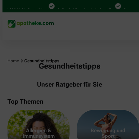
000 Mal in Deutschland
Online bei Ihrer Apotheke bestellen
Bequem zwische
Home
Gesundheitstipps
Gesundheitstipps
Unser Ratgeber für Sie
Top Themen
Allergien &
Bewegung und
Immunsystem
Sport