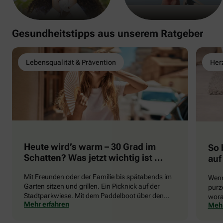
Gesundheitstipps aus unserem Ratgeber
Lebensqualität & Prävention
Herz
Heute wird’s warm – 30 Grad im
So 
Schatten? Was jetzt wichtig ist …
auf
Mit Freunden oder der Familie bis spätabends im
Wenn
Garten sitzen und grillen. Ein Picknick auf der
purze
Stadtparkwiese. Mit dem Paddelboot über den
wora
Mehr erfahren
Mehr
See gleiten oder eine Radtour durch die blühende
die 
Landschaft unternehmen … Der Sommer beschert