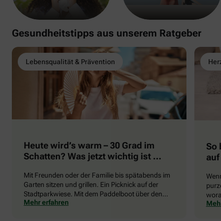
Gesundheitstipps aus unserem Ratgeber
Lebensqualität & Prävention
Herz
Heute wird’s warm – 30 Grad im
So 
Schatten? Was jetzt wichtig ist …
auf
Mit Freunden oder der Familie bis spätabends im
Wenn
Garten sitzen und grillen. Ein Picknick auf der
purze
Stadtparkwiese. Mit dem Paddelboot über den
wora
Mehr erfahren
Mehr
See gleiten oder eine Radtour durch die blühende
die 
Landschaft unternehmen … Der Sommer beschert