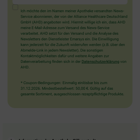
ein
Mensch?
Ich möchte den im Namen meiner Apotheke versandten News-
Dann
Service abonnieren, der von der Alliance Healthcare Deutschland
wählen
GmbH (AHD) angeboten wird. Hiermit willige ich ein, dass AHD
Sie
meine E-Mail-Adresse zum Versand des News-Service
bitte
verarbeitet. AHD setzt für den Versand und die Analyse des
die
Newsletters den Dienstleister Emarsys ein. Die Einwilligung
Tasse.
kann jederzeit für die Zukunft widerrufen werden (z.B. über den
Abmelde-Link in jedem Newsletter). Die sonstigen
Kontaktmöglichkeiten dafür und weitere Angaben zur
Datenverarbeitung finden sich in der
Datenschutzerklärung
von
AHD.
* Coupon-Bedingungen: Einmalig einlösbar bis zum
31.12.2026. Mindestbestellwert: 50,00 €. Gültig auf das
gesamte Sortiment, ausgeschlossen rezeptpflichtige Produkte.