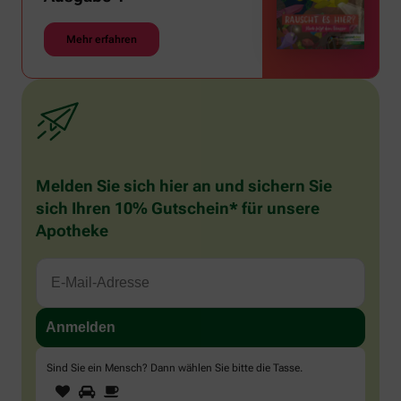
Mehr erfahren
Melden Sie sich hier an und sichern Sie
sich Ihren 10% Gutschein* für unsere
Apotheke
Sind Sie ein Mensch? Dann wählen Sie bitte
die Tasse
.
1
2
3
Sind
Sie