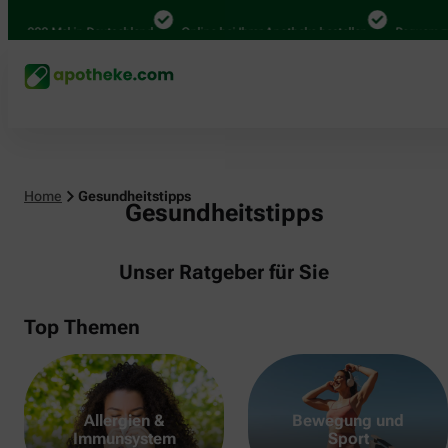
00 Mal in Deutschland
Online bei Ihrer Apotheke bestellen
Bequem zwische
Home
Gesundheitstipps
Gesundheitstipps
Unser Ratgeber für Sie
Top Themen
Allergien &
Bewegung und
Immunsystem
Sport