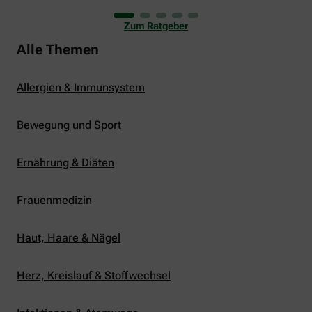
uns viele Glücksmomente. Doch manchmal macht
er uns auch ganz schön zu schaffen. Wenn die
Zum Ratgeber
Temperaturen tagsüber auf mehr als 30 Grad
klettern und uns warme Tropennächte den Schlaf
Alle Themen
rauben, sehnen wir uns oft nach einem
erfrischenden Regenschauer und Abkühlung.
Allergien & Immunsystem
Bewegung und Sport
Ernährung & Diäten
Frauenmedizin
Haut, Haare & Nägel
Herz, Kreislauf & Stoffwechsel