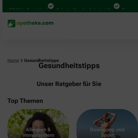
000 Mal in Deutschland
Online bei Ihrer Apotheke bestellen
Bequem zwische
Home
Gesundheitstipps
Gesundheitstipps
Unser Ratgeber für Sie
Top Themen
Allergien &
Bewegung und
Immunsystem
Sport