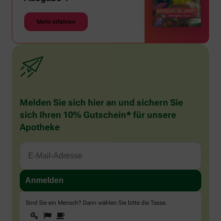
Mehr erfahren
Melden Sie sich hier an und sichern Sie
sich Ihren 10% Gutschein* für unsere
Apotheke
Sind Sie ein Mensch? Dann wählen Sie bitte
die Tasse
.
1
2
3
Sind
Sie