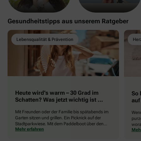
Gesundheitstipps aus unserem Ratgeber
Lebensqualität & Prävention
Herz
Heute wird’s warm – 30 Grad im
So 
Schatten? Was jetzt wichtig ist …
auf
Mit Freunden oder der Familie bis spätabends im
Wenn
Garten sitzen und grillen. Ein Picknick auf der
purze
Stadtparkwiese. Mit dem Paddelboot über den
wora
Mehr erfahren
Mehr
See gleiten oder eine Radtour durch die blühende
die 
Landschaft unternehmen … Der Sommer beschert