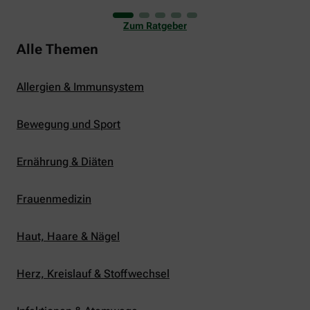
uns viele Glücksmomente. Doch manchmal macht
er uns auch ganz schön zu schaffen. Wenn die
Zum Ratgeber
Temperaturen tagsüber auf mehr als 30 Grad
klettern und uns warme Tropennächte den Schlaf
Alle Themen
rauben, sehnen wir uns oft nach einem
erfrischenden Regenschauer und Abkühlung.
Allergien & Immunsystem
Bewegung und Sport
Ernährung & Diäten
Frauenmedizin
Haut, Haare & Nägel
Herz, Kreislauf & Stoffwechsel