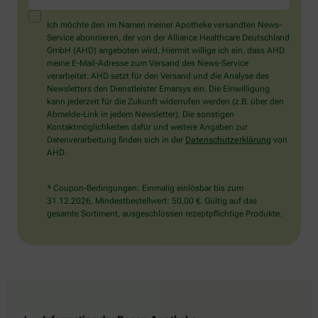
ein
Mensch?
Ich möchte den im Namen meiner Apotheke versandten News-
Dann
Service abonnieren, der von der Alliance Healthcare Deutschland
wählen
GmbH (AHD) angeboten wird. Hiermit willige ich ein, dass AHD
Sie
meine E-Mail-Adresse zum Versand des News-Service
bitte
verarbeitet. AHD setzt für den Versand und die Analyse des
die
Newsletters den Dienstleister Emarsys ein. Die Einwilligung
Tasse.
kann jederzeit für die Zukunft widerrufen werden (z.B. über den
Abmelde-Link in jedem Newsletter). Die sonstigen
Kontaktmöglichkeiten dafür und weitere Angaben zur
Datenverarbeitung finden sich in der
Datenschutzerklärung
von
AHD.
* Coupon-Bedingungen: Einmalig einlösbar bis zum
31.12.2026. Mindestbestellwert: 50,00 €. Gültig auf das
gesamte Sortiment, ausgeschlossen rezeptpflichtige Produkte.