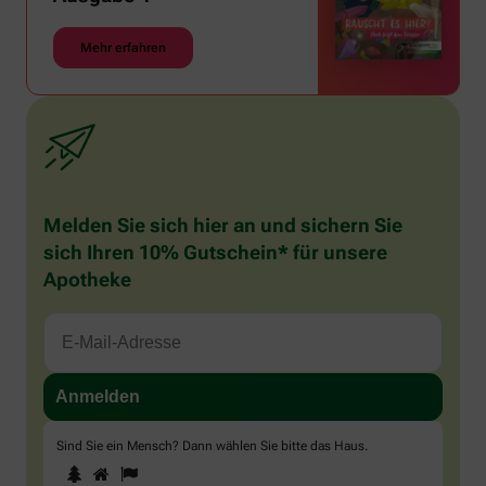
Mehr erfahren
Melden Sie sich hier an und sichern Sie
sich Ihren 10% Gutschein* für unsere
Apotheke
Sind Sie ein Mensch? Dann wählen Sie bitte
das Haus
.
1
2
3
Sind
Sie