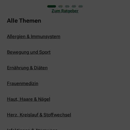
uns viele Glücksmomente. Doch manchmal macht
er uns auch ganz schön zu schaffen. Wenn die
Zum Ratgeber
Temperaturen tagsüber auf mehr als 30 Grad
klettern und uns warme Tropennächte den Schlaf
Alle Themen
rauben, sehnen wir uns oft nach einem
erfrischenden Regenschauer und Abkühlung.
Allergien & Immunsystem
Bewegung und Sport
Ernährung & Diäten
Frauenmedizin
Haut, Haare & Nägel
Herz, Kreislauf & Stoffwechsel