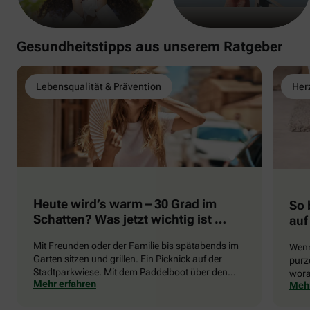
Gesundheitstipps aus unserem Ratgeber
Lebensqualität & Prävention
Herz
Heute wird’s warm – 30 Grad im
So 
Schatten? Was jetzt wichtig ist …
auf
Mit Freunden oder der Familie bis spätabends im
Wenn
Garten sitzen und grillen. Ein Picknick auf der
purze
Stadtparkwiese. Mit dem Paddelboot über den
wora
Mehr erfahren
Mehr
See gleiten oder eine Radtour durch die blühende
die 
Landschaft unternehmen … Der Sommer beschert