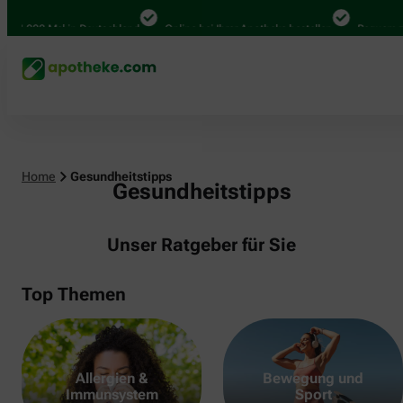
000 Mal in Deutschland
Online bei Ihrer Apotheke bestellen
Bequem zwische
Home
Gesundheitstipps
Gesundheitstipps
Unser Ratgeber für Sie
Top Themen
Allergien &
Bewegung und
Immunsystem
Sport