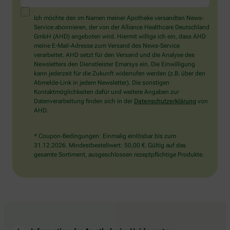
ein
Mensch?
Ich möchte den im Namen meiner Apotheke versandten News-
Dann
Service abonnieren, der von der Alliance Healthcare Deutschland
wählen
GmbH (AHD) angeboten wird. Hiermit willige ich ein, dass AHD
Sie
meine E-Mail-Adresse zum Versand des News-Service
bitte
verarbeitet. AHD setzt für den Versand und die Analyse des
das
Newsletters den Dienstleister Emarsys ein. Die Einwilligung
Haus.
kann jederzeit für die Zukunft widerrufen werden (z.B. über den
Abmelde-Link in jedem Newsletter). Die sonstigen
Kontaktmöglichkeiten dafür und weitere Angaben zur
Datenverarbeitung finden sich in der
Datenschutzerklärung
von
AHD.
* Coupon-Bedingungen: Einmalig einlösbar bis zum
31.12.2026. Mindestbestellwert: 50,00 €. Gültig auf das
gesamte Sortiment, ausgeschlossen rezeptpflichtige Produkte.