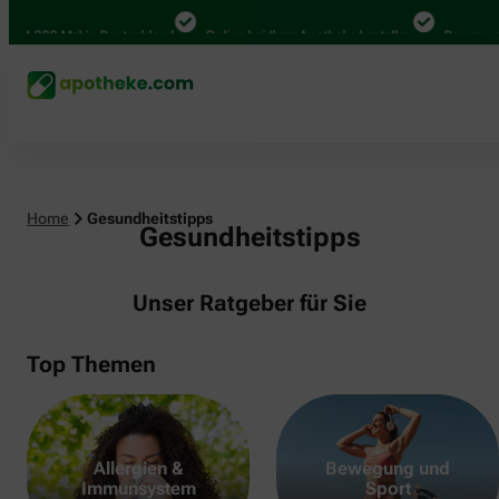
000 Mal in Deutschland
Online bei Ihrer Apotheke bestellen
Bequem zwische
Home
Gesundheitstipps
Gesundheitstipps
Unser Ratgeber für Sie
Top Themen
Allergien &
Bewegung und
Immunsystem
Sport