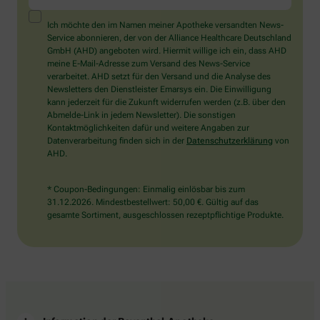
ein
Mensch?
Ich möchte den im Namen meiner Apotheke versandten News-
Dann
Service abonnieren, der von der Alliance Healthcare Deutschland
wählen
GmbH (AHD) angeboten wird. Hiermit willige ich ein, dass AHD
Sie
meine E-Mail-Adresse zum Versand des News-Service
bitte
verarbeitet. AHD setzt für den Versand und die Analyse des
das
Newsletters den Dienstleister Emarsys ein. Die Einwilligung
Haus.
kann jederzeit für die Zukunft widerrufen werden (z.B. über den
Abmelde-Link in jedem Newsletter). Die sonstigen
Kontaktmöglichkeiten dafür und weitere Angaben zur
Datenverarbeitung finden sich in der
Datenschutzerklärung
von
AHD.
* Coupon-Bedingungen: Einmalig einlösbar bis zum
31.12.2026. Mindestbestellwert: 50,00 €. Gültig auf das
gesamte Sortiment, ausgeschlossen rezeptpflichtige Produkte.