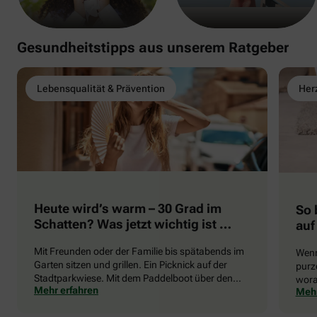
Gesundheitstipps aus unserem Ratgeber
Lebensqualität & Prävention
Herz
Heute wird’s warm – 30 Grad im
So 
Schatten? Was jetzt wichtig ist …
auf
Mit Freunden oder der Familie bis spätabends im
Wenn
Garten sitzen und grillen. Ein Picknick auf der
purze
Stadtparkwiese. Mit dem Paddelboot über den
wora
Mehr erfahren
Mehr
See gleiten oder eine Radtour durch die blühende
die 
Landschaft unternehmen … Der Sommer beschert