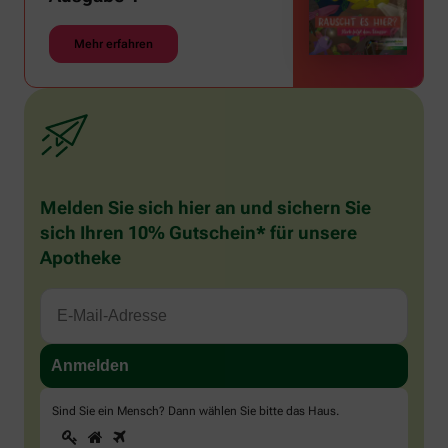
Mehr erfahren
Melden Sie sich hier an und sichern Sie
sich Ihren 10% Gutschein* für unsere
Apotheke
Sind Sie ein Mensch? Dann wählen Sie bitte
das Haus
.
1
2
3
Sind
Sie