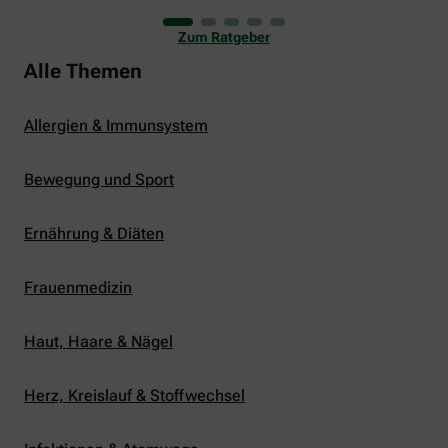
uns viele Glücksmomente. Doch manchmal macht
er uns auch ganz schön zu schaffen. Wenn die
Zum Ratgeber
Temperaturen tagsüber auf mehr als 30 Grad
klettern und uns warme Tropennächte den Schlaf
Alle Themen
rauben, sehnen wir uns oft nach einem
erfrischenden Regenschauer und Abkühlung.
Allergien & Immunsystem
Bewegung und Sport
Ernährung & Diäten
Frauenmedizin
Haut, Haare & Nägel
Herz, Kreislauf & Stoffwechsel