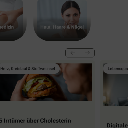
edizin
Haut, Haare & Nägel
Herz, Kreislauf & Stoffwechsel
Lebensqual
5 Irrtümer über Cholesterin
Digitale