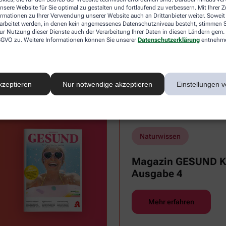
nsere Website für Sie optimal zu gestalten und fortlaufend zu verbessern. Mit Ihrer
ormationen zu Ihrer Verwendung unserer Website auch an Drittanbieter weiter. Soweit
Männermedizin
Nat
rarbeitet werden, in denen kein angemessenes Datenschutzniveau besteht, stimmen Si
ur Nutzung dieser Dienste auch der Verarbeitung Ihrer Daten in diesen Ländern gem. 
 DSGVO zu. Weitere Informationen können Sie unserer
Datenschutzerklärung
entnehm
Reisemedizin & Impfungen
Sex
kzeptieren
Nur notwendige akzeptieren
Einstellungen v
Zähne und Mundgesundheit
Naturwissen
Magazin GESUND Ki
Ausgabe 4
Mehr erfahren