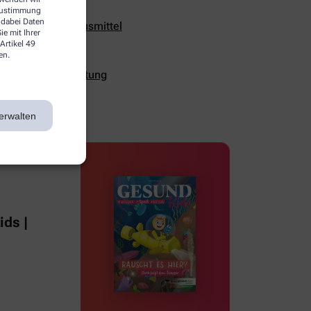
 Zustimmung
 dabei Daten
urheilmittel & Hausmittel
e mit Ihrer
Artikel 49
en.
ualität und Verhütung
erwalten
ds |