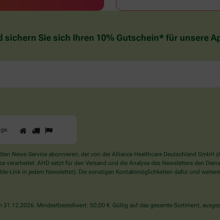
d sichern Sie sich Ihren 10% Gutschein* für unsere 
1
2
3
Sind
gge
.
Sie
ein
Mensch?
en News-Service abonnieren, der von der Alliance Healthcare Deutschland GmbH (AH
Dann
verarbeitet. AHD setzt für den Versand und die Analyse des Newsletters den Dienstle
wählen
de-Link in jedem Newsletter). Die sonstigen Kontaktmöglichkeiten dafür und weitere
Sie
bitte
die
31.12.2026. Mindestbestellwert: 50,00 €. Gültig auf das gesamte Sortiment, ausges
Flagge.