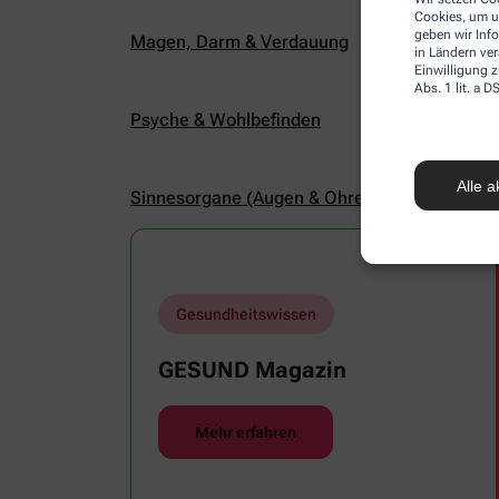
Cookies, um u
geben wir Inf
Magen, Darm & Verdauung
in Ländern ve
Einwilligung z
Abs. 1 lit. a
Psyche & Wohlbefinden
Alle a
Sinnesorgane (Augen & Ohren)
Gesundheitswissen
GESUND Magazin
Mehr erfahren