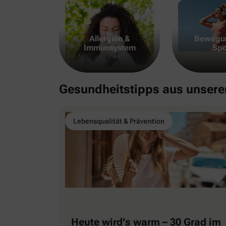
Allergien &
Bewegu
Immunsystem
Spo
Gesundheitstipps aus unser
Lebensqualität & Prävention
Heute wird’s warm – 30 Grad im