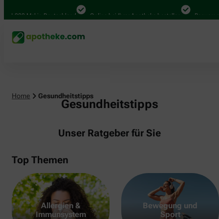
000 Mal in Deutschland
Online bei Ihrer Apotheke bestellen
Bequem zwische
Home
Gesundheitstipps
Gesundheitstipps
Unser Ratgeber für Sie
Top Themen
Allergien &
Bewegung und
Immunsystem
Sport