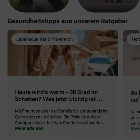
Gesundheitstipps aus unserem Ratgeber
Lebensqualität & Prävention
Herz
Heute wird’s warm – 30 Grad im
So 
Schatten? Was jetzt wichtig ist …
auf
Mit Freunden oder der Familie bis spätabends im
Wenn
Garten sitzen und grillen. Ein Picknick auf der
purze
Stadtparkwiese. Mit dem Paddelboot über den
wora
Mehr erfahren
Mehr
See gleiten oder eine Radtour durch die blühende
die 
Landschaft unternehmen … Der Sommer beschert