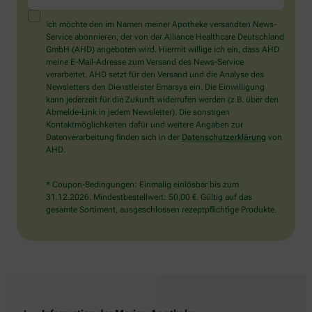
ein
Mensch?
Ich möchte den im Namen meiner Apotheke versandten News-
Dann
Service abonnieren, der von der Alliance Healthcare Deutschland
wählen
GmbH (AHD) angeboten wird. Hiermit willige ich ein, dass AHD
Sie
meine E-Mail-Adresse zum Versand des News-Service
bitte
verarbeitet. AHD setzt für den Versand und die Analyse des
den
Newsletters den Dienstleister Emarsys ein. Die Einwilligung
LKW.
kann jederzeit für die Zukunft widerrufen werden (z.B. über den
Abmelde-Link in jedem Newsletter). Die sonstigen
Kontaktmöglichkeiten dafür und weitere Angaben zur
Datenverarbeitung finden sich in der
Datenschutzerklärung
von
AHD.
* Coupon-Bedingungen: Einmalig einlösbar bis zum
31.12.2026. Mindestbestellwert: 50,00 €. Gültig auf das
gesamte Sortiment, ausgeschlossen rezeptpflichtige Produkte.