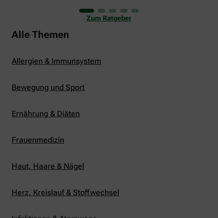
uns viele Glücksmomente. Doch manchmal macht
er uns auch ganz schön zu schaffen. Wenn die
Zum Ratgeber
Temperaturen tagsüber auf mehr als 30 Grad
klettern und uns warme Tropennächte den Schlaf
Alle Themen
rauben, sehnen wir uns oft nach einem
erfrischenden Regenschauer und Abkühlung.
Allergien & Immunsystem
Bewegung und Sport
Ernährung & Diäten
Frauenmedizin
Haut, Haare & Nägel
Herz, Kreislauf & Stoffwechsel