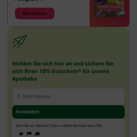
Mehr erfahren
Melden Sie sich hier an und sichern Sie
sich Ihren 10% Gutschein* für unsere
Apotheke
Sind Sie ein Mensch? Dann wählen Sie bitte
den LKW
.
1
2
3
Sind
Sie