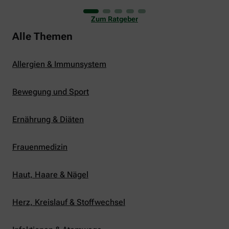
uns viele Glücksmomente. Doch manchmal macht
er uns auch ganz schön zu schaffen. Wenn die
Zum Ratgeber
Temperaturen tagsüber auf mehr als 30 Grad
klettern und uns warme Tropennächte den Schlaf
Alle Themen
rauben, sehnen wir uns oft nach einem
erfrischenden Regenschauer und Abkühlung.
Allergien & Immunsystem
Bewegung und Sport
Ernährung & Diäten
Frauenmedizin
Haut, Haare & Nägel
Herz, Kreislauf & Stoffwechsel