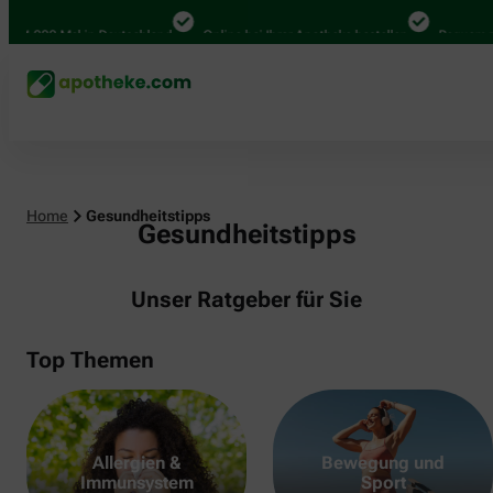
000 Mal in Deutschland
Online bei Ihrer Apotheke bestellen
Bequem zwisch
Home
Gesundheitstipps
Gesundheitstipps
Unser Ratgeber für Sie
Top Themen
Allergien &
Bewegung und
Immunsystem
Sport