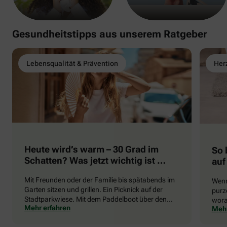
Gesundheitstipps aus unserem Ratgeber
Lebensqualität & Prävention
Herz
Heute wird’s warm – 30 Grad im
So 
Schatten? Was jetzt wichtig ist …
auf
Mit Freunden oder der Familie bis spätabends im
Wenn
Garten sitzen und grillen. Ein Picknick auf der
purze
Stadtparkwiese. Mit dem Paddelboot über den
wora
Mehr erfahren
Mehr
See gleiten oder eine Radtour durch die blühende
die 
Landschaft unternehmen … Der Sommer beschert