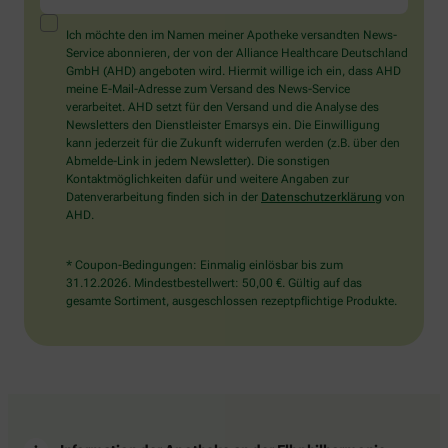
ein
Mensch?
Ich möchte den im Namen meiner Apotheke versandten News-
Dann
Service abonnieren, der von der Alliance Healthcare Deutschland
wählen
GmbH (AHD) angeboten wird. Hiermit willige ich ein, dass AHD
Sie
meine E-Mail-Adresse zum Versand des News-Service
bitte
verarbeitet. AHD setzt für den Versand und die Analyse des
den
Newsletters den Dienstleister Emarsys ein. Die Einwilligung
Stern.
kann jederzeit für die Zukunft widerrufen werden (z.B. über den
Abmelde-Link in jedem Newsletter). Die sonstigen
Kontaktmöglichkeiten dafür und weitere Angaben zur
Datenverarbeitung finden sich in der
Datenschutzerklärung
von
AHD.
* Coupon-Bedingungen: Einmalig einlösbar bis zum
31.12.2026. Mindestbestellwert: 50,00 €. Gültig auf das
gesamte Sortiment, ausgeschlossen rezeptpflichtige Produkte.