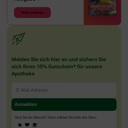
Mehr erfahren
Melden Sie sich hier an und sichern Sie
sich Ihren 10% Gutschein* für unsere
Apotheke
Sind Sie ein Mensch? Dann wählen Sie bitte
den Stern
.
1
2
3
Sind
Sie