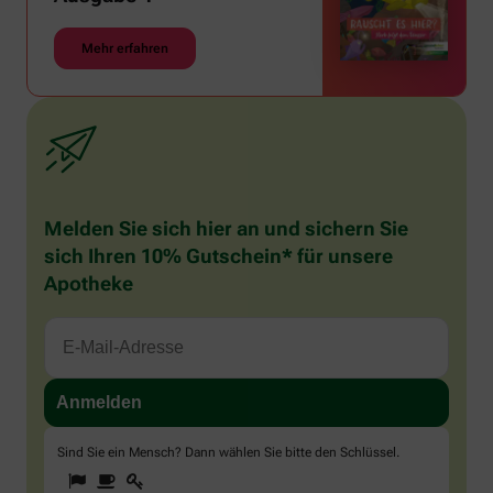
Mehr erfahren
Melden Sie sich hier an und sichern Sie
sich Ihren 10% Gutschein* für unsere
Apotheke
Sind Sie ein Mensch? Dann wählen Sie bitte
den Schlüssel
.
1
2
3
Sind
Sie