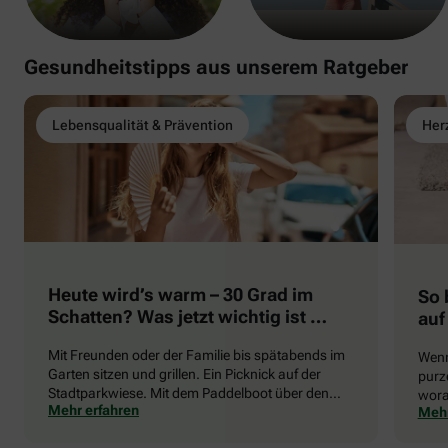
Gesundheitstipps aus unserem Ratgeber
Lebensqualität & Prävention
Herz
Heute wird’s warm – 30 Grad im
So 
Schatten? Was jetzt wichtig ist …
auf
Mit Freunden oder der Familie bis spätabends im
Wenn
Garten sitzen und grillen. Ein Picknick auf der
purze
Stadtparkwiese. Mit dem Paddelboot über den
wora
Mehr erfahren
Mehr
See gleiten oder eine Radtour durch die blühende
die 
Landschaft unternehmen … Der Sommer beschert