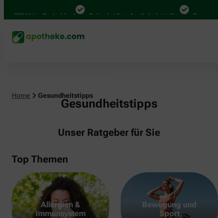
000 Mal in Deutschland
Online bei Ihrer Apotheke bestellen
Bequem zwische
Home
Gesundheitstipps
Gesundheitstipps
Unser Ratgeber für Sie
Top Themen
Allergien &
Bewegung und
Immunsystem
Sport