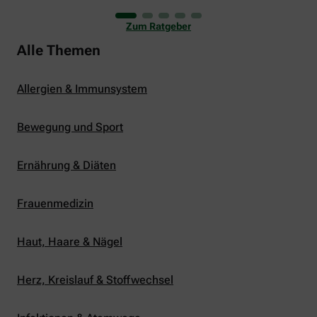
uns viele Glücksmomente. Doch manchmal macht
er uns auch ganz schön zu schaffen. Wenn die
Zum Ratgeber
Temperaturen tagsüber auf mehr als 30 Grad
klettern und uns warme Tropennächte den Schlaf
Alle Themen
rauben, sehnen wir uns oft nach einem
erfrischenden Regenschauer und Abkühlung.
Allergien & Immunsystem
Bewegung und Sport
Ernährung & Diäten
Frauenmedizin
Haut, Haare & Nägel
Herz, Kreislauf & Stoffwechsel