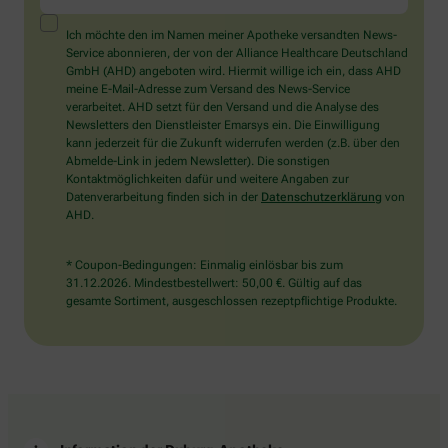
ein
Mensch?
Ich möchte den im Namen meiner Apotheke versandten News-
Dann
Service abonnieren, der von der Alliance Healthcare Deutschland
wählen
GmbH (AHD) angeboten wird. Hiermit willige ich ein, dass AHD
Sie
meine E-Mail-Adresse zum Versand des News-Service
bitte
verarbeitet. AHD setzt für den Versand und die Analyse des
den
Newsletters den Dienstleister Emarsys ein. Die Einwilligung
Schlüssel.
kann jederzeit für die Zukunft widerrufen werden (z.B. über den
Abmelde-Link in jedem Newsletter). Die sonstigen
Kontaktmöglichkeiten dafür und weitere Angaben zur
Datenverarbeitung finden sich in der
Datenschutzerklärung
von
AHD.
* Coupon-Bedingungen: Einmalig einlösbar bis zum
31.12.2026. Mindestbestellwert: 50,00 €. Gültig auf das
gesamte Sortiment, ausgeschlossen rezeptpflichtige Produkte.