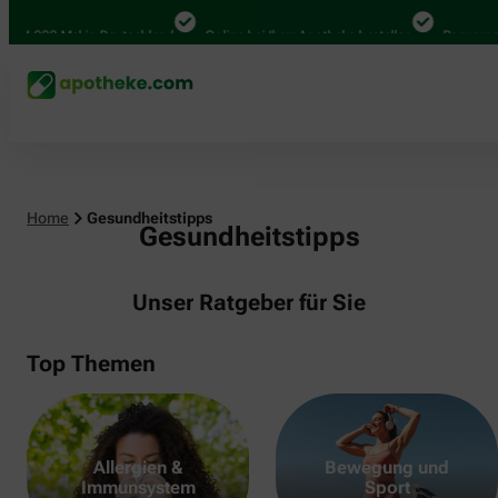
000 Mal in Deutschland
Online bei Ihrer Apotheke bestellen
Bequem zwisch
Home
Gesundheitstipps
Gesundheitstipps
Unser Ratgeber für Sie
Top Themen
Allergien &
Bewegung und
Immunsystem
Sport