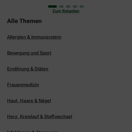
uns viele Glücksmomente. Doch manchmal macht
er uns auch ganz schön zu schaffen. Wenn die
Zum Ratgeber
Temperaturen tagsüber auf mehr als 30 Grad
klettern und uns warme Tropennächte den Schlaf
Alle Themen
rauben, sehnen wir uns oft nach einem
erfrischenden Regenschauer und Abkühlung.
Allergien & Immunsystem
Bewegung und Sport
Ernährung & Diäten
Frauenmedizin
Haut, Haare & Nägel
Herz, Kreislauf & Stoffwechsel