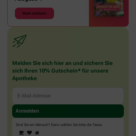
Mehr erfahren
Melden Sie sich hier an und sichern Sie
sich Ihren 10% Gutschein* für unsere
Apotheke
Sind Sie ein Mensch? Dann wählen Sie bitte
die Tasse
.
1
2
3
Sind
Sie