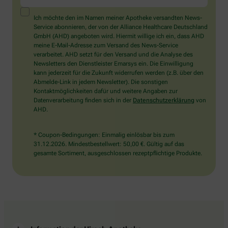
ein
Mensch?
Ich möchte den im Namen meiner Apotheke versandten News-
Dann
Service abonnieren, der von der Alliance Healthcare Deutschland
wählen
GmbH (AHD) angeboten wird. Hiermit willige ich ein, dass AHD
Sie
meine E-Mail-Adresse zum Versand des News-Service
bitte
verarbeitet. AHD setzt für den Versand und die Analyse des
die
Newsletters den Dienstleister Emarsys ein. Die Einwilligung
Tasse.
kann jederzeit für die Zukunft widerrufen werden (z.B. über den
Abmelde-Link in jedem Newsletter). Die sonstigen
Kontaktmöglichkeiten dafür und weitere Angaben zur
Datenverarbeitung finden sich in der
Datenschutzerklärung
von
AHD.
* Coupon-Bedingungen: Einmalig einlösbar bis zum
31.12.2026. Mindestbestellwert: 50,00 €. Gültig auf das
gesamte Sortiment, ausgeschlossen rezeptpflichtige Produkte.