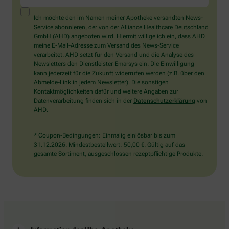
ein
Mensch?
Ich möchte den im Namen meiner Apotheke versandten News-
Dann
Service abonnieren, der von der Alliance Healthcare Deutschland
wählen
GmbH (AHD) angeboten wird. Hiermit willige ich ein, dass AHD
Sie
meine E-Mail-Adresse zum Versand des News-Service
bitte
verarbeitet. AHD setzt für den Versand und die Analyse des
den
Newsletters den Dienstleister Emarsys ein. Die Einwilligung
Stern.
kann jederzeit für die Zukunft widerrufen werden (z.B. über den
Abmelde-Link in jedem Newsletter). Die sonstigen
Kontaktmöglichkeiten dafür und weitere Angaben zur
Datenverarbeitung finden sich in der
Datenschutzerklärung
von
AHD.
* Coupon-Bedingungen: Einmalig einlösbar bis zum
31.12.2026. Mindestbestellwert: 50,00 €. Gültig auf das
gesamte Sortiment, ausgeschlossen rezeptpflichtige Produkte.