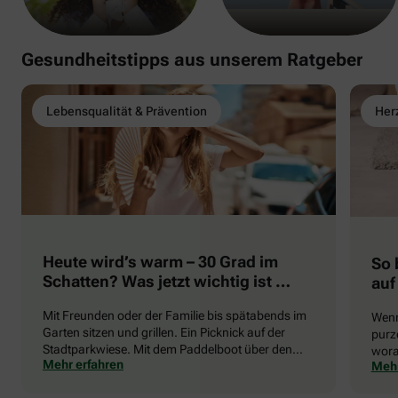
Gesundheitstipps aus unserem Ratgeber
Lebensqualität & Prävention
Herz
Heute wird’s warm – 30 Grad im
So 
Schatten? Was jetzt wichtig ist …
auf
Mit Freunden oder der Familie bis spätabends im
Wenn
Garten sitzen und grillen. Ein Picknick auf der
purze
Stadtparkwiese. Mit dem Paddelboot über den
wora
Mehr erfahren
Mehr
See gleiten oder eine Radtour durch die blühende
die 
Landschaft unternehmen … Der Sommer beschert