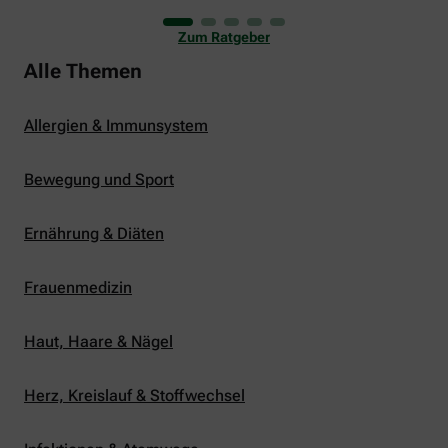
uns viele Glücksmomente. Doch manchmal macht
er uns auch ganz schön zu schaffen. Wenn die
Zum Ratgeber
Temperaturen tagsüber auf mehr als 30 Grad
klettern und uns warme Tropennächte den Schlaf
Alle Themen
rauben, sehnen wir uns oft nach einem
erfrischenden Regenschauer und Abkühlung.
Allergien & Immunsystem
Bewegung und Sport
Ernährung & Diäten
Frauenmedizin
Haut, Haare & Nägel
Herz, Kreislauf & Stoffwechsel