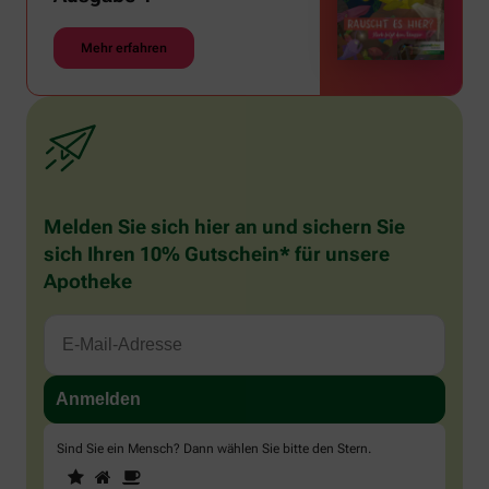
Mehr erfahren
Melden Sie sich hier an und sichern Sie
sich Ihren 10% Gutschein* für unsere
Apotheke
Sind Sie ein Mensch? Dann wählen Sie bitte
den Stern
.
1
2
3
Sind
Sie