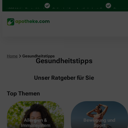
000 Mal in Deutschland
Online bei Ihrer Apotheke bestellen
Bequem zwische
Home
Gesundheitstipps
Gesundheitstipps
Unser Ratgeber für Sie
Top Themen
Allergien &
Bewegung und
Immunsystem
Sport