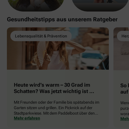
Gesundheitstipps aus unserem Ratgeber
Lebensqualität & Prävention
Herz
Heute wird’s warm – 30 Grad im
So 
Schatten? Was jetzt wichtig ist …
auf
Mit Freunden oder der Familie bis spätabends im
Wenn
Garten sitzen und grillen. Ein Picknick auf der
purze
Stadtparkwiese. Mit dem Paddelboot über den
wora
Mehr erfahren
Mehr
See gleiten oder eine Radtour durch die blühende
die 
Landschaft unternehmen … Der Sommer beschert