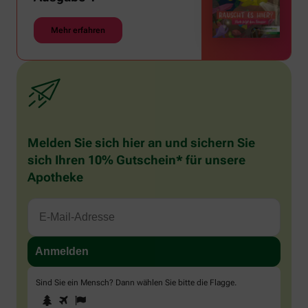
Mehr erfahren
Melden Sie sich hier an und sichern Sie
sich Ihren 10% Gutschein* für unsere
Apotheke
Sind Sie ein Mensch? Dann wählen Sie bitte
die Flagge
.
1
2
3
Sind
Sie