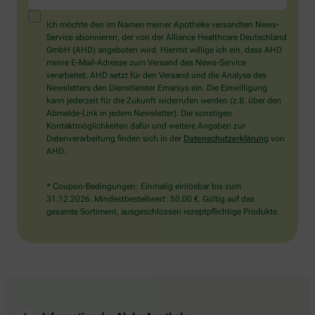
ein
Mensch?
Ich möchte den im Namen meiner Apotheke versandten News-
Dann
Service abonnieren, der von der Alliance Healthcare Deutschland
wählen
GmbH (AHD) angeboten wird. Hiermit willige ich ein, dass AHD
Sie
meine E-Mail-Adresse zum Versand des News-Service
bitte
verarbeitet. AHD setzt für den Versand und die Analyse des
die
Newsletters den Dienstleister Emarsys ein. Die Einwilligung
Flagge.
kann jederzeit für die Zukunft widerrufen werden (z.B. über den
Abmelde-Link in jedem Newsletter). Die sonstigen
Kontaktmöglichkeiten dafür und weitere Angaben zur
Datenverarbeitung finden sich in der
Datenschutzerklärung
von
AHD.
* Coupon-Bedingungen: Einmalig einlösbar bis zum
31.12.2026. Mindestbestellwert: 50,00 €. Gültig auf das
gesamte Sortiment, ausgeschlossen rezeptpflichtige Produkte.