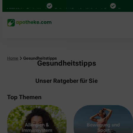
000 Mal in Deutschland
Online bei Ihrer Apotheke bestellen
Bequem zwisch
Home
Gesundheitstipps
Gesundheitstipps
Unser Ratgeber für Sie
Top Themen
Allergien &
Bewegung und
Immunsystem
Sport