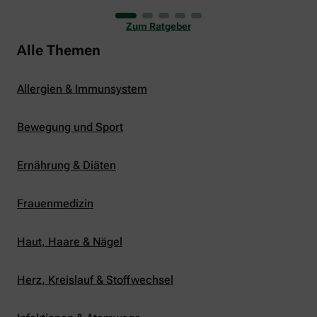
uns viele Glücksmomente. Doch manchmal macht
er uns auch ganz schön zu schaffen. Wenn die
Zum Ratgeber
Temperaturen tagsüber auf mehr als 30 Grad
klettern und uns warme Tropennächte den Schlaf
Alle Themen
rauben, sehnen wir uns oft nach einem
erfrischenden Regenschauer und Abkühlung.
Allergien & Immunsystem
Bewegung und Sport
Ernährung & Diäten
Frauenmedizin
Haut, Haare & Nägel
Herz, Kreislauf & Stoffwechsel