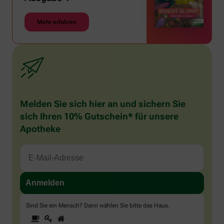
Mehr erfahren
Melden Sie sich hier an und sichern Sie
sich Ihren 10% Gutschein* für unsere
Apotheke
Sind Sie ein Mensch? Dann wählen Sie bitte
das Haus
.
1
2
3
Sind
Sie