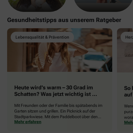
Gesundheitstipps aus unserem Ratgeber
Lebensqualität & Prävention
Herz
Heute wird’s warm – 30 Grad im
So 
Schatten? Was jetzt wichtig ist …
auf
Mit Freunden oder der Familie bis spätabends im
Wenn
Garten sitzen und grillen. Ein Picknick auf der
purze
Stadtparkwiese. Mit dem Paddelboot über den
wora
Mehr erfahren
Mehr
See gleiten oder eine Radtour durch die blühende
die 
Landschaft unternehmen … Der Sommer beschert