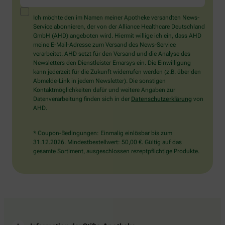
ein
Mensch?
Ich möchte den im Namen meiner Apotheke versandten News-
Dann
Service abonnieren, der von der Alliance Healthcare Deutschland
wählen
GmbH (AHD) angeboten wird. Hiermit willige ich ein, dass AHD
Sie
meine E-Mail-Adresse zum Versand des News-Service
bitte
verarbeitet. AHD setzt für den Versand und die Analyse des
das
Newsletters den Dienstleister Emarsys ein. Die Einwilligung
Haus.
kann jederzeit für die Zukunft widerrufen werden (z.B. über den
Abmelde-Link in jedem Newsletter). Die sonstigen
Kontaktmöglichkeiten dafür und weitere Angaben zur
Datenverarbeitung finden sich in der
Datenschutzerklärung
von
AHD.
* Coupon-Bedingungen: Einmalig einlösbar bis zum
31.12.2026. Mindestbestellwert: 50,00 €. Gültig auf das
gesamte Sortiment, ausgeschlossen rezeptpflichtige Produkte.