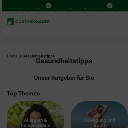
000 Mal in Deutschland
Online bei Ihrer Apotheke bestellen
Bequem zwisch
Home
Gesundheitstipps
Gesundheitstipps
Unser Ratgeber für Sie
Top Themen
Allergien &
Bewegung und
Immunsystem
Sport