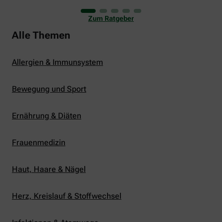
uns viele Glücksmomente. Doch manchmal macht
er uns auch ganz schön zu schaffen. Wenn die
Zum Ratgeber
Temperaturen tagsüber auf mehr als 30 Grad
klettern und uns warme Tropennächte den Schlaf
Alle Themen
rauben, sehnen wir uns oft nach einem
erfrischenden Regenschauer und Abkühlung.
Allergien & Immunsystem
Bewegung und Sport
Ernährung & Diäten
Frauenmedizin
Haut, Haare & Nägel
Herz, Kreislauf & Stoffwechsel