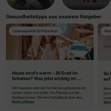
Gesundheitstipps aus unserem Ratgeber
Lebensqualität & Prävention
Herz
Heute wird’s warm – 30 Grad im
So 
Schatten? Was jetzt wichtig ist …
auf
Mit Freunden oder der Familie bis spätabends im
Wenn
Garten sitzen und grillen. Ein Picknick auf der
purze
Stadtparkwiese. Mit dem Paddelboot über den
wora
Mehr erfahren
Mehr
See gleiten oder eine Radtour durch die blühende
die 
Landschaft unternehmen … Der Sommer beschert