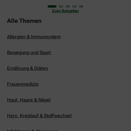
uns viele Glücksmomente. Doch manchmal macht
er uns auch ganz schön zu schaffen. Wenn die
Zum Ratgeber
Temperaturen tagsüber auf mehr als 30 Grad
klettern und uns warme Tropennächte den Schlaf
Alle Themen
rauben, sehnen wir uns oft nach einem
erfrischenden Regenschauer und Abkühlung.
Allergien & Immunsystem
Bewegung und Sport
Ernährung & Diäten
Frauenmedizin
Haut, Haare & Nägel
Herz, Kreislauf & Stoffwechsel