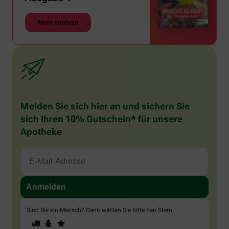
Mehr erfahren
Melden Sie sich hier an und sichern Sie
sich Ihren 10% Gutschein* für unsere
Apotheke
Sind Sie ein Mensch? Dann wählen Sie bitte
den Stern
.
1
2
3
Sind
Sie