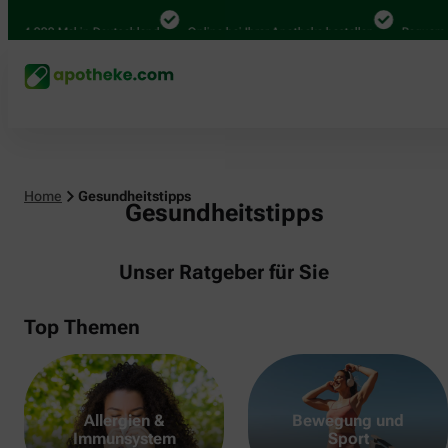
000 Mal in Deutschland
Online bei Ihrer Apotheke bestellen
Bequem zwisch
Home
Gesundheitstipps
Gesundheitstipps
Unser Ratgeber für Sie
Top Themen
Allergien &
Bewegung und
Immunsystem
Sport