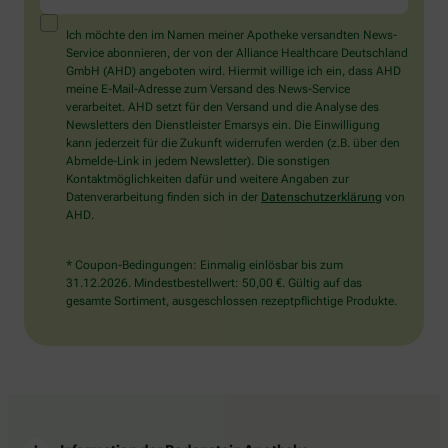
ein
Mensch?
Ich möchte den im Namen meiner Apotheke versandten News-
Dann
Service abonnieren, der von der Alliance Healthcare Deutschland
wählen
GmbH (AHD) angeboten wird. Hiermit willige ich ein, dass AHD
Sie
meine E-Mail-Adresse zum Versand des News-Service
bitte
verarbeitet. AHD setzt für den Versand und die Analyse des
den
Newsletters den Dienstleister Emarsys ein. Die Einwilligung
Stern.
kann jederzeit für die Zukunft widerrufen werden (z.B. über den
Abmelde-Link in jedem Newsletter). Die sonstigen
Kontaktmöglichkeiten dafür und weitere Angaben zur
Datenverarbeitung finden sich in der
Datenschutzerklärung
von
AHD.
* Coupon-Bedingungen: Einmalig einlösbar bis zum
31.12.2026. Mindestbestellwert: 50,00 €. Gültig auf das
gesamte Sortiment, ausgeschlossen rezeptpflichtige Produkte.