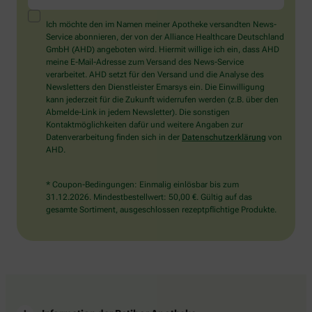
ein
Mensch?
Ich möchte den im Namen meiner Apotheke versandten News-
Dann
Service abonnieren, der von der Alliance Healthcare Deutschland
wählen
GmbH (AHD) angeboten wird. Hiermit willige ich ein, dass AHD
Sie
meine E-Mail-Adresse zum Versand des News-Service
bitte
verarbeitet. AHD setzt für den Versand und die Analyse des
das
Newsletters den Dienstleister Emarsys ein. Die Einwilligung
Auto.
kann jederzeit für die Zukunft widerrufen werden (z.B. über den
Abmelde-Link in jedem Newsletter). Die sonstigen
Kontaktmöglichkeiten dafür und weitere Angaben zur
Datenverarbeitung finden sich in der
Datenschutzerklärung
von
AHD.
* Coupon-Bedingungen: Einmalig einlösbar bis zum
31.12.2026. Mindestbestellwert: 50,00 €. Gültig auf das
gesamte Sortiment, ausgeschlossen rezeptpflichtige Produkte.