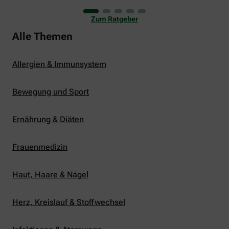
uns viele Glücksmomente. Doch manchmal macht
er uns auch ganz schön zu schaffen. Wenn die
Zum Ratgeber
Temperaturen tagsüber auf mehr als 30 Grad
klettern und uns warme Tropennächte den Schlaf
Alle Themen
rauben, sehnen wir uns oft nach einem
erfrischenden Regenschauer und Abkühlung.
Allergien & Immunsystem
Bewegung und Sport
Ernährung & Diäten
Frauenmedizin
Haut, Haare & Nägel
Herz, Kreislauf & Stoffwechsel