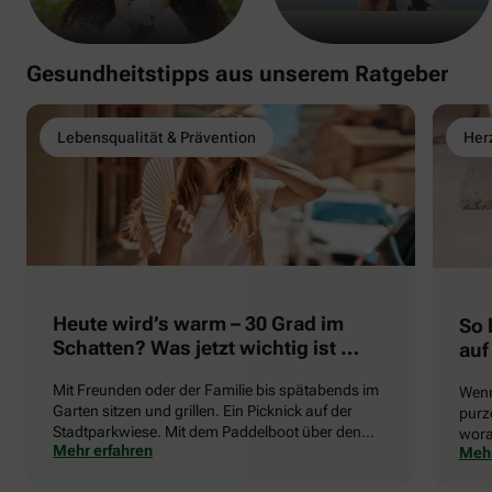
Gesundheitstipps aus unserem Ratgeber
Lebensqualität & Prävention
Herz
Heute wird’s warm – 30 Grad im
So 
Schatten? Was jetzt wichtig ist …
auf
Mit Freunden oder der Familie bis spätabends im
Wenn
Garten sitzen und grillen. Ein Picknick auf der
purze
Stadtparkwiese. Mit dem Paddelboot über den
wora
Mehr erfahren
Mehr
See gleiten oder eine Radtour durch die blühende
die 
Landschaft unternehmen … Der Sommer beschert