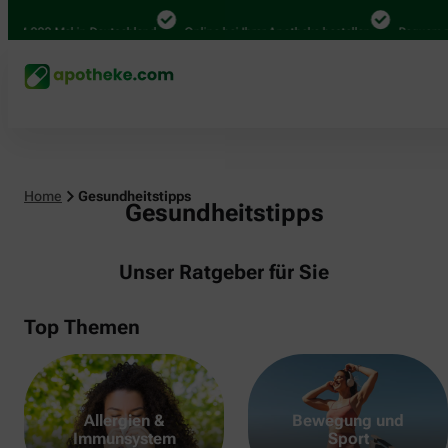
.000 Mal in Deutschland
Online bei Ihrer Apotheke bestellen
Bequem zwisc
Home
Gesundheitstipps
Gesundheitstipps
Unser Ratgeber für Sie
Top Themen
Allergien &
Bewegung und
Immunsystem
Sport