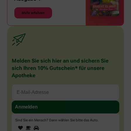
Mehr erfahren
Melden Sie sich hier an und sichern Sie
sich Ihren 10% Gutschein* für unsere
Apotheke
Sind Sie ein Mensch? Dann wählen Sie bitte
das Auto
.
1
2
3
Sind
Sie