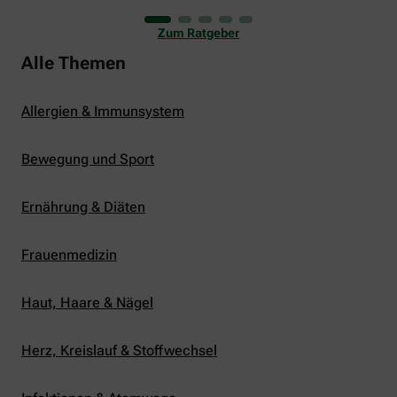
uns viele Glücksmomente. Doch manchmal macht
er uns auch ganz schön zu schaffen. Wenn die
Zum Ratgeber
Temperaturen tagsüber auf mehr als 30 Grad
klettern und uns warme Tropennächte den Schlaf
Alle Themen
rauben, sehnen wir uns oft nach einem
erfrischenden Regenschauer und Abkühlung.
Allergien & Immunsystem
Bewegung und Sport
Ernährung & Diäten
Frauenmedizin
Haut, Haare & Nägel
Herz, Kreislauf & Stoffwechsel