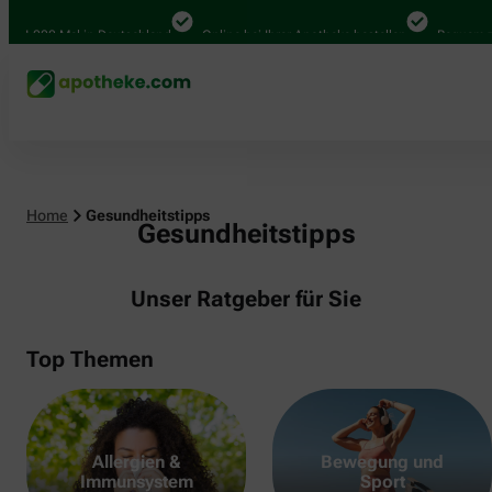
.000 Mal in Deutschland
Online bei Ihrer Apotheke bestellen
Bequem zwisc
Home
Gesundheitstipps
Gesundheitstipps
Unser Ratgeber für Sie
Top Themen
Allergien &
Bewegung und
Immunsystem
Sport