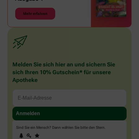
Mehr erfahren
Melden Sie sich hier an und sichern Sie
sich Ihren 10% Gutschein* für unsere
Apotheke
Sind Sie ein Mensch? Dann wählen Sie bitte
den Stern
.
1
2
3
Sind
Sie