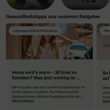
Gesundheitstipps aus unserem Ratgeber
Lebensqualität & Prävention
Herz
Heute wird’s warm – 30 Grad im
So 
Schatten? Was jetzt wichtig ist …
auf
Mit Freunden oder der Familie bis spätabends im
Wenn
Garten sitzen und grillen. Ein Picknick auf der
purze
Stadtparkwiese. Mit dem Paddelboot über den
wora
Mehr erfahren
Mehr
See gleiten oder eine Radtour durch die blühende
die 
Landschaft unternehmen … Der Sommer beschert