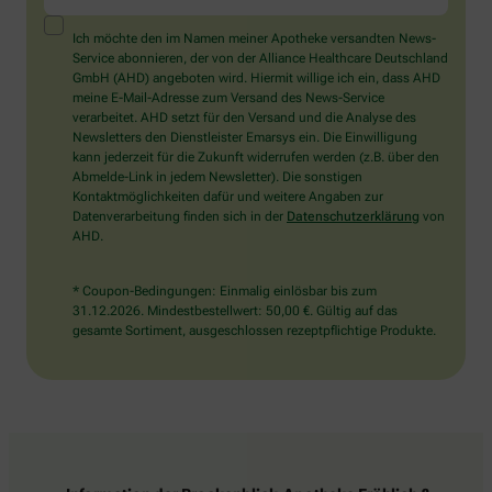
ein
Mensch?
Ich möchte den im Namen meiner Apotheke versandten News-
Dann
Service abonnieren, der von der Alliance Healthcare Deutschland
wählen
GmbH (AHD) angeboten wird. Hiermit willige ich ein, dass AHD
Sie
meine E-Mail-Adresse zum Versand des News-Service
bitte
verarbeitet. AHD setzt für den Versand und die Analyse des
den
Newsletters den Dienstleister Emarsys ein. Die Einwilligung
Stern.
kann jederzeit für die Zukunft widerrufen werden (z.B. über den
Abmelde-Link in jedem Newsletter). Die sonstigen
Kontaktmöglichkeiten dafür und weitere Angaben zur
Datenverarbeitung finden sich in der
Datenschutzerklärung
von
AHD.
* Coupon-Bedingungen: Einmalig einlösbar bis zum
31.12.2026. Mindestbestellwert: 50,00 €. Gültig auf das
gesamte Sortiment, ausgeschlossen rezeptpflichtige Produkte.