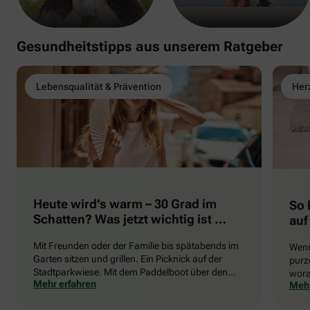
Gesundheitstipps aus unserem Ratgeber
Lebensqualität & Prävention
Herz
Heute wird’s warm – 30 Grad im
So 
Schatten? Was jetzt wichtig ist …
auf
Mit Freunden oder der Familie bis spätabends im
Wenn
Garten sitzen und grillen. Ein Picknick auf der
purze
Stadtparkwiese. Mit dem Paddelboot über den
wora
Mehr erfahren
Mehr
See gleiten oder eine Radtour durch die blühende
die 
Landschaft unternehmen … Der Sommer beschert