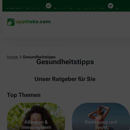
000 Mal in Deutschland
Online bei Ihrer Apotheke bestellen
Bequem zwisch
Home
Gesundheitstipps
Gesundheitstipps
Unser Ratgeber für Sie
Top Themen
Allergien &
Bewegung und
Immunsystem
Sport