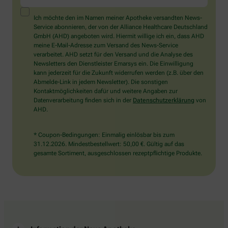
ein
Mensch?
Ich möchte den im Namen meiner Apotheke versandten News-
Dann
Service abonnieren, der von der Alliance Healthcare Deutschland
wählen
GmbH (AHD) angeboten wird. Hiermit willige ich ein, dass AHD
Sie
meine E-Mail-Adresse zum Versand des News-Service
bitte
verarbeitet. AHD setzt für den Versand und die Analyse des
den
Newsletters den Dienstleister Emarsys ein. Die Einwilligung
Stern.
kann jederzeit für die Zukunft widerrufen werden (z.B. über den
Abmelde-Link in jedem Newsletter). Die sonstigen
Kontaktmöglichkeiten dafür und weitere Angaben zur
Datenverarbeitung finden sich in der
Datenschutzerklärung
von
AHD.
* Coupon-Bedingungen: Einmalig einlösbar bis zum
31.12.2026. Mindestbestellwert: 50,00 €. Gültig auf das
gesamte Sortiment, ausgeschlossen rezeptpflichtige Produkte.