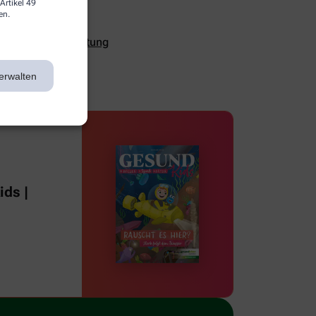
Artikel 49
en.
ualität und Verhütung
erwalten
ds |