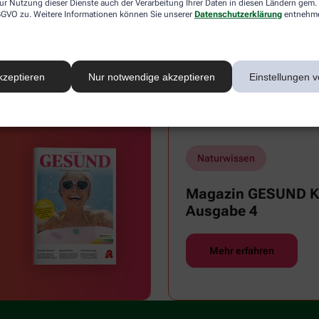
ur Nutzung dieser Dienste auch der Verarbeitung Ihrer Daten in diesen Ländern gem. 
 DSGVO zu. Weitere Informationen können Sie unserer
Datenschutzerklärung
entnehm
Reisemedizin & Impfungen
Sex
kzeptieren
Nur notwendige akzeptieren
Einstellungen v
Zähne und Mundgesundheit
Naturwissen
Magazin GESUND Ki
Ausgabe 4
Mehr erfahren