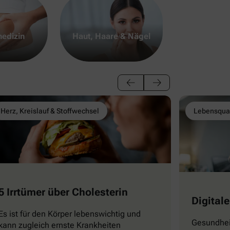
edizin
Haut, Haare & Nägel
Herz, Kreislauf & Stoffwechsel
Lebensqual
5 Irrtümer über Cholesterin
Digitale
Es ist für den Körper lebenswichtig und
Gesundhei
kann zugleich ernste Krankheiten