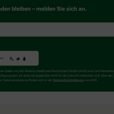
en bleiben – melden Sie sich an.
1
2
3
Sind
um
.
Sie
ein
Mensch?
genen Daten von der Alliance Healthcare Deutschland GmbH (AHD) und vom Dienstlei
Dann
willigung kann ich jederzeit gegenüber AHD für die Zukunft widerrufen (z.B. über den
wählen
r Datenverarbeitung finden sich in der
Datenschutzerklärung
von AHD.
Sie
bitte
den
Baum.