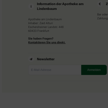
Information der Apotheke am
Z
Lindenbaum
Bar oder
Zahlungs
Apotheke am Lindenbaum
Inhaber: Zaid Alturi
Eschersheimer Landstr. 448
60433 Frankfurt
Sie haben Fragen?
Kontaktieren Sie uns direkt.
Newsletter