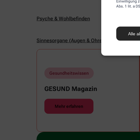
Einwilligung z
Abs. 1 lit. a
Psyche & Wohlbefinden
Alle a
Sinnesorgane (Augen & Ohren)
Gesundheitswissen
GESUND Magazin
Mehr erfahren