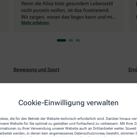
Wenn die Kilos trotz gesundem Lebensstil
nicht purzeln wollen, ist das frustrierend.
Wir zeigen, woran das liegen kann und mit
Mehr erfahren
welchen Tricks Sie die Fettverbrennung in
Schwung bringen können.
Bewegung und Sport
Ern
Haut, Haare & Nägel
Her
Cookie-Einwilligung verwalten
Knochen, Gelenke & Schmerzen
Leb
kies, die für den Betrieb der Website technisch erforderlich sind. Darüber hinaus v
nsere Website für Sie optimal zu gestalten und fortlaufend zu verbessern. Mit Ihrer
ormationen zu Ihrer Verwendung unserer Website auch an Drittanbieter weiter. Soweit
Männermedizin
Nat
rarbeitet werden, in denen kein angemessenes Datenschutzniveau besteht, stimmen Si