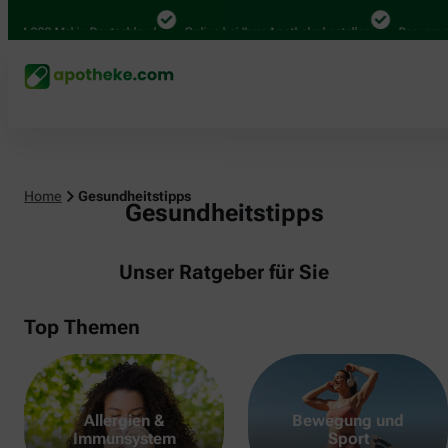
000 Mal in Deutschland
Online bei Ihrer Apotheke bestellen
Bequem zwische
Home
Gesundheitstipps
Gesundheitstipps
Unser Ratgeber für Sie
Top Themen
Allergien &
Bewegung und
Immunsystem
Sport