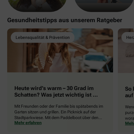
Gesundheitstipps aus unserem Ratgeber
Lebensqualität & Prävention
Herz
Heute wird’s warm – 30 Grad im
So 
Schatten? Was jetzt wichtig ist …
auf
Mit Freunden oder der Familie bis spätabends im
Wenn
Garten sitzen und grillen. Ein Picknick auf der
purze
Stadtparkwiese. Mit dem Paddelboot über den
wora
Mehr erfahren
Mehr
See gleiten oder eine Radtour durch die blühende
die 
Landschaft unternehmen … Der Sommer beschert