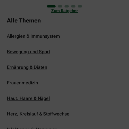
uns viele Glücksmomente. Doch manchmal macht
er uns auch ganz schön zu schaffen. Wenn die
Zum Ratgeber
Temperaturen tagsüber auf mehr als 30 Grad
klettern und uns warme Tropennächte den Schlaf
Alle Themen
rauben, sehnen wir uns oft nach einem
erfrischenden Regenschauer und Abkühlung.
Allergien & Immunsystem
Bewegung und Sport
Ernährung & Diäten
Frauenmedizin
Haut, Haare & Nägel
Herz, Kreislauf & Stoffwechsel