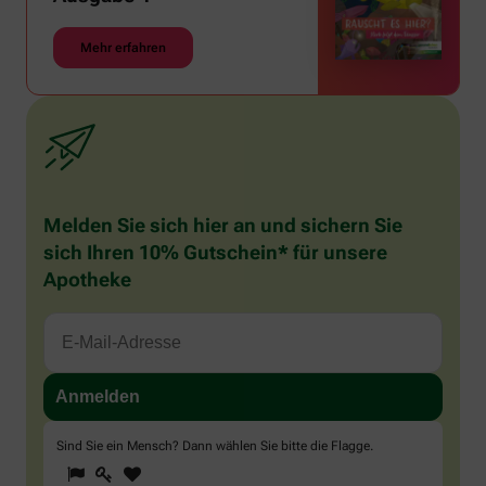
Mehr erfahren
Melden Sie sich hier an und sichern Sie
sich Ihren 10% Gutschein* für unsere
Apotheke
Sind Sie ein Mensch? Dann wählen Sie bitte
die Flagge
.
1
2
3
Sind
Sie