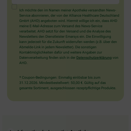
ein
Mensch?
Ich möchte den im Namen meiner Apotheke versandten News-
Dann
Service abonnieren, der von der Alliance Healthcare Deutschland
wählen
GmbH (AHD) angeboten wird. Hiermit willige ich ein, dass AHD
Sie
meine E-Mail-Adresse zum Versand des News-Service
bitte
verarbeitet. AHD setzt für den Versand und die Analyse des
die
Newsletters den Dienstleister Emarsys ein. Die Einwilligung
Flagge.
kann jederzeit für die Zukunft widerrufen werden (z.B. über den
Abmelde-Link in jedem Newsletter). Die sonstigen
Kontaktmöglichkeiten dafür und weitere Angaben zur
Datenverarbeitung finden sich in der
Datenschutzerklärung
von
AHD.
* Coupon-Bedingungen: Einmalig einlösbar bis zum
31.12.2026. Mindestbestellwert: 50,00 €. Gültig auf das
gesamte Sortiment, ausgeschlossen rezeptpflichtige Produkte.